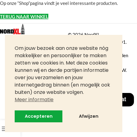
Op onze “Shop”pagina vindt je veel interessante producten.
TERUG NAAR WINKEL
©
2026
NordXL
KVK 71338403, BTW NL858676394B01.
Om jouw bezoek aan onze website nóg
makkelijker en persoonlijker te maken
Aan de informatie op deze site kunnen geen rechten worden
zetten we cookies in. Met deze cookies
ontleend.
kunnen wij en derde partijen informatie
Alle rechten voorbehouden. Alle prijzen zijn inclusief BTW.
over jou verzamelen en jouw
internetgedrag binnen (en mogelijk ook
buiten) onze website volgen.
Chat
Meer informatie
Accepteren
Afwijzen
0