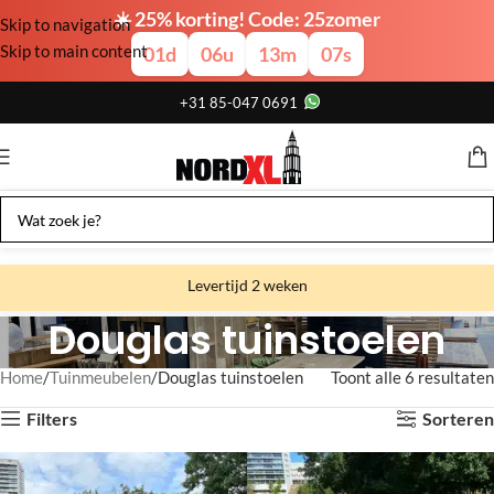
☀️ 25% korting! Code: 25zomer
Skip to navigation
Skip to main content
01
d
06
u
13
m
06
s
+31 85-047 0691
Levertijd 2 weken
Douglas tuinstoelen
Gratis verzending
Gratis afhalen
Home
Tuinmeubelen
Douglas tuinstoelen
Toont alle 6 resultaten
Showroom bij fabriek
Filters
Sorteren