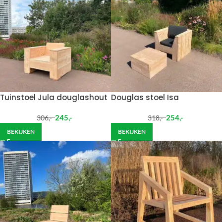
Tuinstoel Jula douglashout
Douglas stoel Isa
245
,-
254
,-
306
,-
318
,-
BEKIJKEN
BEKIJKEN