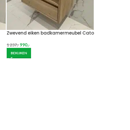
Zwevend eiken badkamermeubel Cato
990
,-
1 237
,-
BEKIJKEN