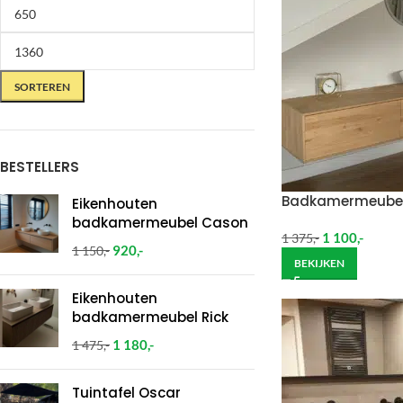
SORTEREN
BESTELLERS
Badkamermeubel 
Eikenhouten
badkamermeubel Cason
1 100
,-
1 375
,-
920
,-
1 150
,-
BEKIJKEN
Eikenhouten
badkamermeubel Rick
1 180
,-
1 475
,-
Tuintafel Oscar