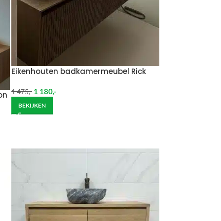
Eikenhouten badkamermeubel Rick
1 180
,-
1 475
,-
on
BEKIJKEN