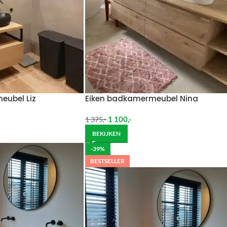
eubel Liz
Eiken badkamermeubel Nina
1 100
,-
1 375
,-
BEKIJKEN
-39%
BESTSELLER