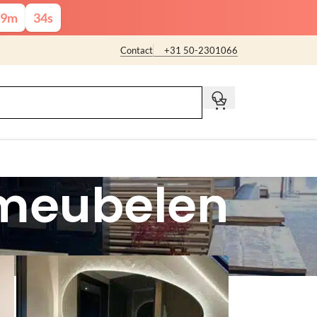
9
m
33
s
Contact
+31 50-2301066
t
meubelen