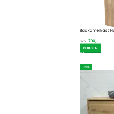
Badkamerkast H
700
,-
875
,-
BEKIJKEN
-39%