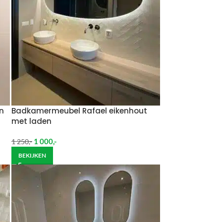
n
Badkamermeubel Rafael eikenhout
met laden
1 000
,-
1 250
,-
BEKIJKEN