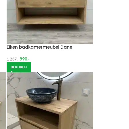
Eiken badkamermeubel Dane
990
,-
1 237
,-
BEKIJKEN