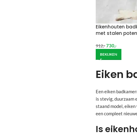
Eikenhouten ba
met stalen pote
730
,-
912
,-
BEKIJKEN
Eiken 
Een eiken badkamerme
is stevig, duurzaam 
staand model, eiken 
een compleet nieuwe
Is eiken