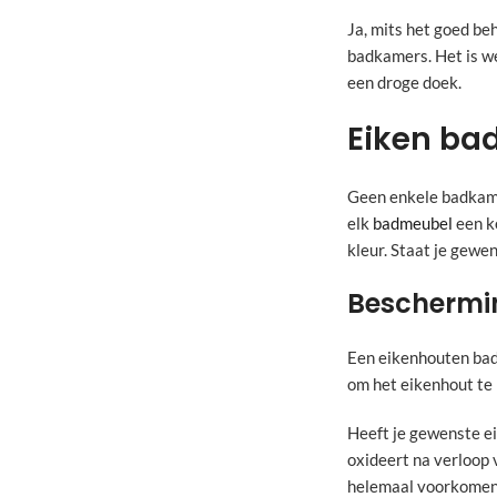
Ja, mits het goed be
badkamers. Het is we
een droge doek.
Eiken ba
Geen enkele badkame
elk
badmeubel
een k
kleur. Staat je gewe
Beschermi
Een eikenhouten bad
om het eikenhout te
Heeft je gewenste e
oxideert na verloop 
helemaal voorkomen, 