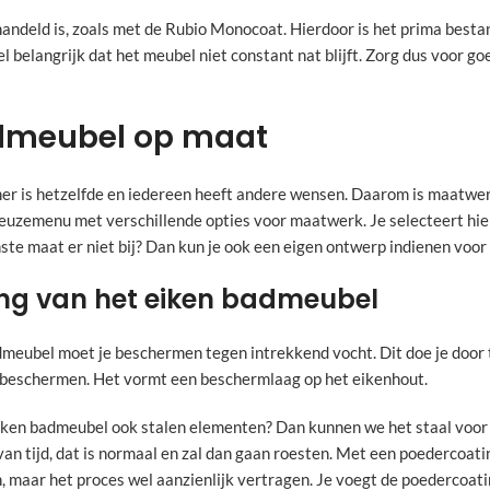
handeld is, zoals met de Rubio Monocoat. Hierdoor is het prima besta
l belangrijk dat het meubel niet constant nat blijft. Zorg dus voor g
dmeubel op maat
r is hetzelfde en iedereen heeft andere wensen. Daarom is maatwerk 
euzemenu met verschillende opties voor maatwerk. Je selecteert hie
nste maat er niet bij? Dan kun je ook een eigen ontwerp indienen voor
ng van het eiken badmeubel
meubel moet je beschermen tegen intrekkend vocht. Dit doe je door 
 beschermen. Het vormt een beschermlaag op het eikenhout.
iken badmeubel ook stalen elementen? Dan kunnen we het staal voor
van tijd, dat is normaal en zal dan gaan roesten. Met een poedercoatin
maar het proces wel aanzienlijk vertragen. Je voegt de poedercoatin