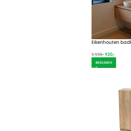
Eikenhouten ba
920
,-
1 150
,-
BEKIJKEN