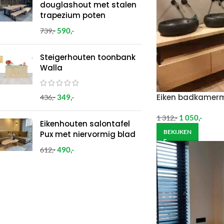
douglashout met stalen
trapezium poten
590
,-
739
,-
Steigerhouten toonbank
Walla
Eiken badkamerm
349
,-
436
,-
1 050
,-
1 312
,-
Eikenhouten salontafel
BEKIJKEN
Pux met niervormig blad
490
,-
612
,-