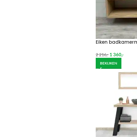
Eiken badkamerm
1 360
,-
2 216
,-
BEKIJKEN