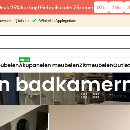
eal: 25% korting! Gebruik code: 25zomer
02
d
19
u
3
wroom bij fabriek
Winkel in Appingedam
NIEUW
eubelen
Akupanelen meubelen
Zitmeubelen
Outle
en badkamer
Sorteren
Tonen
24
36
48
96