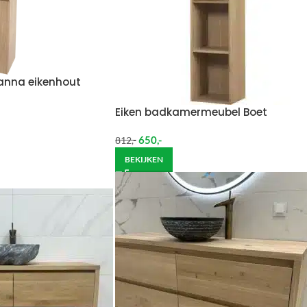
anna eikenhout
Eiken badkamermeubel Boet
650
,-
812
,-
BEKIJKEN