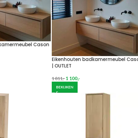
dkamermeubel Cason
Eikenhouten badkamermeubel Cas
| OUTLET
1 100
,-
1 811
,-
BEKIJKEN