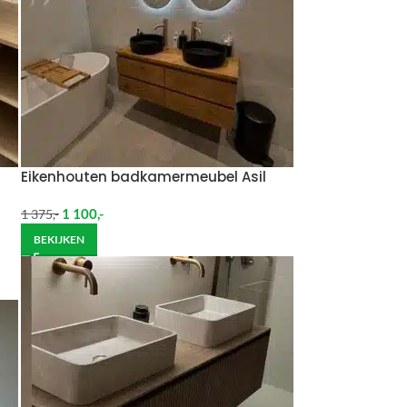
Eikenhouten badkamermeubel Asil
1 100
,-
1 375
,-
BEKIJKEN