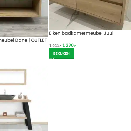
Eiken badkamermeubel Juul
eubel Dane | OUTLET
1 290
,-
1 613
,-
BEKIJKEN