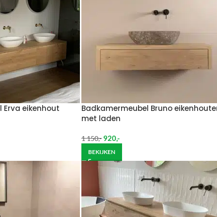
Erva eikenhout
Badkamermeubel Bruno eikenhoute
met laden
920
,-
1 150
,-
BEKIJKEN