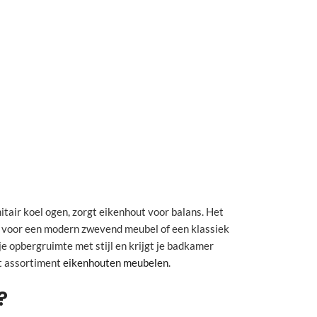
tair koel ogen, zorgt eikenhout voor balans. Het
st voor een modern zwevend meubel of een klassiek
je opbergruimte met stijl en krijgt je badkamer
et assortiment
eikenhouten meubelen
.
?