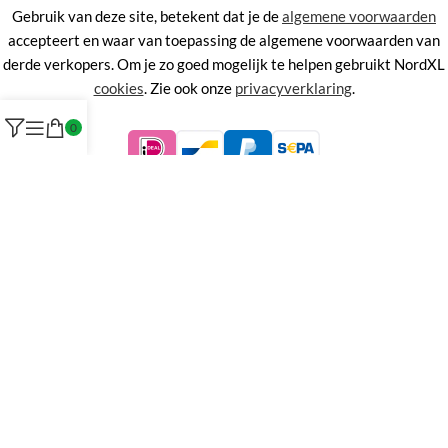
Gebruik van deze site, betekent dat je de
algemene voorwaarden
accepteert en waar van toepassing de algemene voorwaarden van
derde verkopers. Om je zo goed mogelijk te helpen gebruikt NordXL
cookies
. Zie ook onze
privacyverklaring
.
0
©
NordXL
KVK 71338403, BTW NL858676394B01.
Aan de informatie op deze site kunnen geen rechten worden
ontleend.
Alle rechten voorbehouden. Alle prijzen zijn inclusief BTW.
Menu