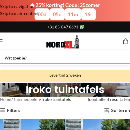
☀️ 25% korting! Code: 25zomer
Skip to navigation
Skip to main content
00
d
05
u
11
m
15
s
+31 85-047 0691
Levertijd 2 weken
Iroko tuintafels
Gratis verzending
Gratis afhalen
Home
Tuinmeubelen
Iroko tuintafels
Toont alle 8 resultaten
Showroom bij fabriek
Filters
Sorteren