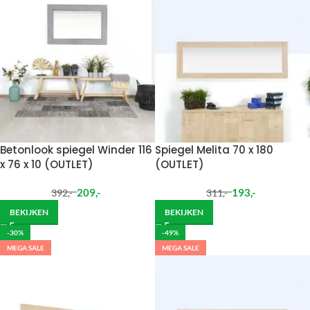
Betonlook spiegel Winder 116
Spiegel Melita 70 x 180
x 76 x 10 (OUTLET)
(OUTLET)
209
,-
193
,-
392
,-
311
,-
BEKIJKEN
BEKIJKEN
-30%
-49%
MEGA SALE
MEGA SALE