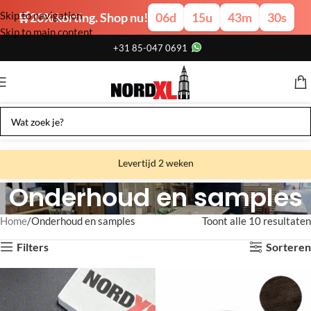
Skip to navigation
🛒20% korting. Shop nu!
06
d
15
u
43
m
29
s
Skip to main content
+31 85-047 0691
Levertijd 2 weken
Onderhoud en samples
Gratis verzending
Gratis afhalen
Home
Onderhoud en samples
Toont alle 10 resultaten
Showroom bij fabriek
Filters
Sorteren