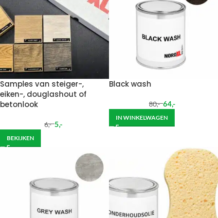
Samples van steiger-,
Black wash
eiken-, douglashout of
betonlook
64
,-
80
,-
IN WINKELWAGEN
5
,-
6
,-
BEKIJKEN