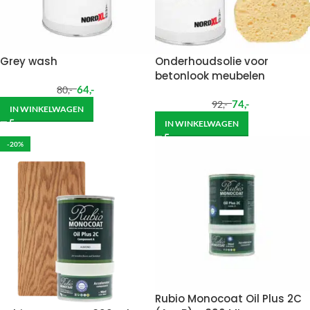
Grey wash
Onderhoudsolie voor
betonlook meubelen
64
,-
80
,-
74
,-
92
,-
IN WINKELWAGEN
IN WINKELWAGEN
-20%
Rubio Monocoat Oil Plus 2C