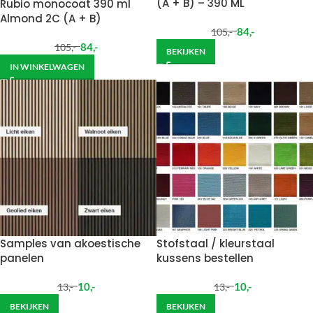
(A + B) – 390 ML
Rubio monocoat 390 ml
Almond 2C (A + B)
84
,-
105
,-
84
,-
105
,-
BEKIJKEN
IN WINKELWAGEN
Samples van akoestische
Stofstaal / kleurstaal
panelen
kussens bestellen
10
,-
10
,-
13
,-
13
,-
BEKIJKEN
BEKIJKEN