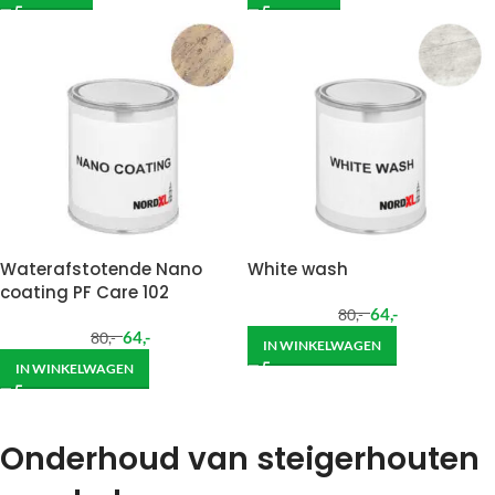
Waterafstotende Nano
White wash
coating PF Care 102
64
,-
80
,-
64
,-
80
,-
IN WINKELWAGEN
IN WINKELWAGEN
Onderhoud van steigerhouten