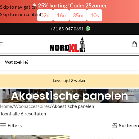
☀️ 25% korting! Code: 25zomer
Skip to navigation
Skip to main content
02
d
16
u
35
m
09
s
+31 85-047 0691
Levertijd 2 weken
Akoestische panelen
Gratis verzending
Gratis afhalen
Home
Woonaccessoires
Akoestische panelen
Toont alle 6 resultaten
Showroom bij fabriek
Filters
Sorteren