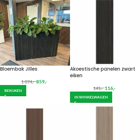
Bloembak Jilles
Akoestische panelen zwart
eiken
859
,-
1 074
,-
116
,-
145
,-
BEKIJKEN
IN WINKELWAGEN