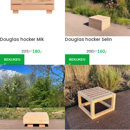
Douglas hocker Mik
Douglas hocker Selin
180
,-
160
,-
225
,-
200
,-
BEKIJKEN
BEKIJKEN