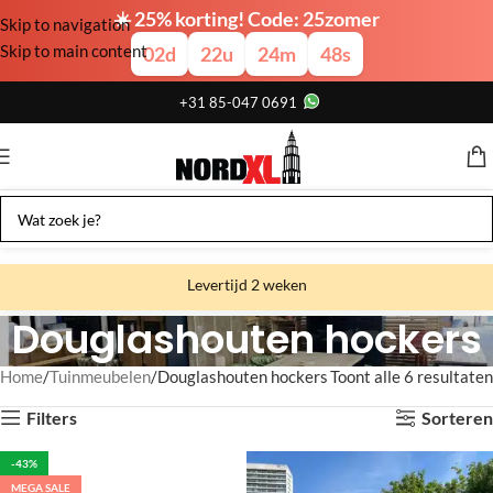
☀️ 25% korting! Code: 25zomer
Skip to navigation
Skip to main content
02
d
22
u
24
m
48
s
+31 85-047 0691
Levertijd 2 weken
Douglashouten hockers
Gratis verzending
Gratis afhalen
Home
Tuinmeubelen
Douglashouten hockers
Toont alle 6 resultaten
Showroom bij fabriek
Filters
Sorteren
-43%
MEGA SALE