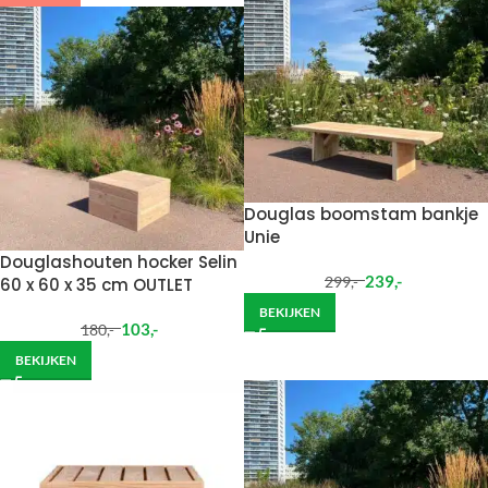
Douglas boomstam bankje
Unie
Douglashouten hocker Selin
239
,-
299
,-
60 x 60 x 35 cm OUTLET
BEKIJKEN
103
,-
180
,-
BEKIJKEN