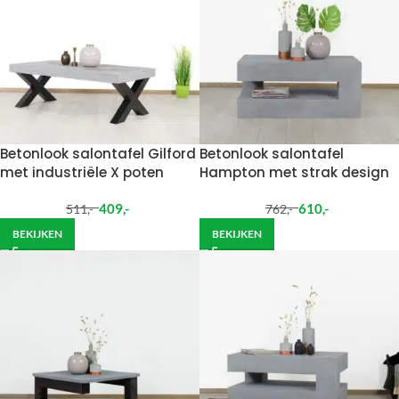
Betonlook salontafel Gilford
Betonlook salontafel
met industriële X poten
Hampton met strak design
409
,-
610
,-
511
,-
762
,-
BEKIJKEN
BEKIJKEN