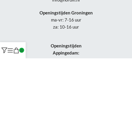
Openingstijden Groningen
ma-vr: 7-16 uur
za: 10-16 uur
Openingstijden
0
Appingedam:
vr: 11-17 uur
za: 10-16 uur
Week 30-32: gesloten
Tel.: +31 50-230 1066
Whatsapp:
+31 85-047 0691
Wijzigingen of status updates uitsluitend via email.