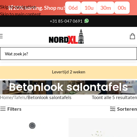
Skip to navigation
🛒20% korting. Shop nu!
06
d
10
u
30
m
00
s
Skip to main content
+31 85-047 0691
Levertijd 2 weken
Betonlook salontafels
Gratis verzending
Gratis afhalen
Home
Tafels
Betonlook salontafels
Toont alle 5 resultaten
Showroom bij fabriek
Filters
Sorteren