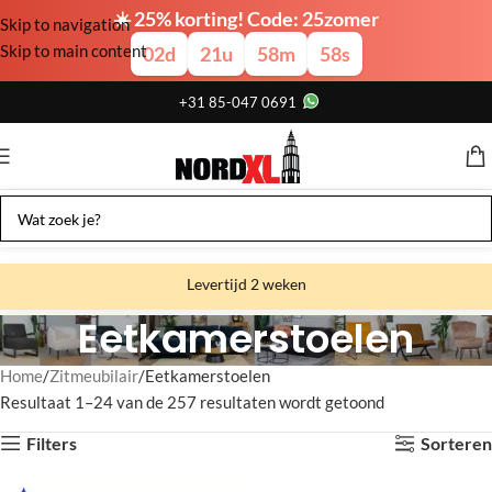
☀️ 25% korting! Code: 25zomer
Skip to navigation
Skip to main content
02
d
21
u
58
m
57
s
+31 85-047 0691
Levertijd 2 weken
Eetkamerstoelen
Gratis verzending
Gratis afhalen
Home
Zitmeubilair
Eetkamerstoelen
Resultaat 1–24 van de 257 resultaten wordt getoond
Showroom bij fabriek
Filters
Sorteren