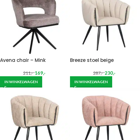
Avena chair – Mink
Breeze stoel beige
169
,-
230
,-
211
,-
287
,-
IN WINKELWAGEN
IN WINKELWAGEN