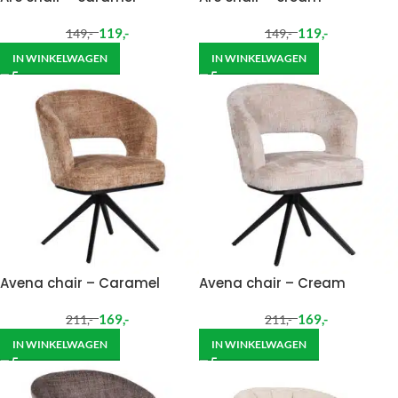
119
,-
119
,-
149
,-
149
,-
IN WINKELWAGEN
IN WINKELWAGEN
Avena chair – Caramel
Avena chair – Cream
169
,-
169
,-
211
,-
211
,-
IN WINKELWAGEN
IN WINKELWAGEN