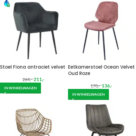
Stoel Fiona antraciet velvet
Eetkamerstoel Ocean Velvet
Oud Roze
211
,-
264
,-
136
,-
170
,-
IN WINKELWAGEN
IN WINKELWAGEN