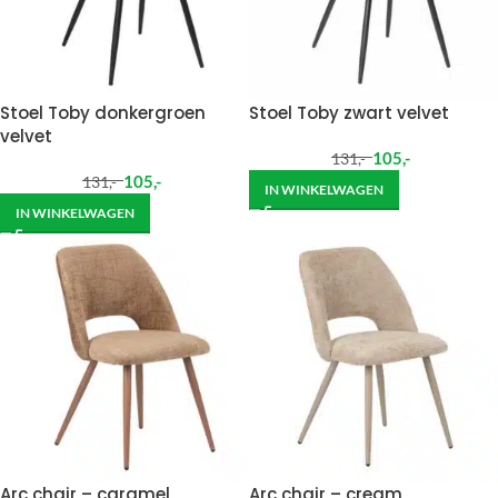
Stoel Toby donkergroen
Stoel Toby zwart velvet
velvet
105
,-
131
,-
105
,-
131
,-
IN WINKELWAGEN
IN WINKELWAGEN
Arc chair – caramel
Arc chair – cream