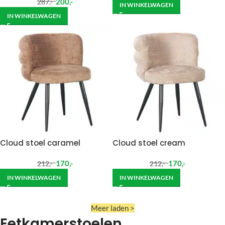
200
,-
287
,-
IN WINKELWAGEN
IN WINKELWAGEN
Cloud stoel caramel
Cloud stoel cream
170
,-
170
,-
212
,-
212
,-
IN WINKELWAGEN
IN WINKELWAGEN
Meer laden >
Eetkamerstoelen