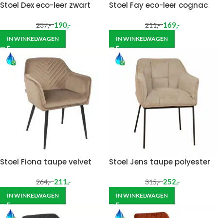
Stoel Dex eco-leer zwart
Stoel Fay eco-leer cognac
190
,-
169
,-
237
,-
211
,-
IN WINKELWAGEN
IN WINKELWAGEN
Stoel Fiona taupe velvet
Stoel Jens taupe polyester
211
,-
252
,-
264
,-
315
,-
IN WINKELWAGEN
IN WINKELWAGEN