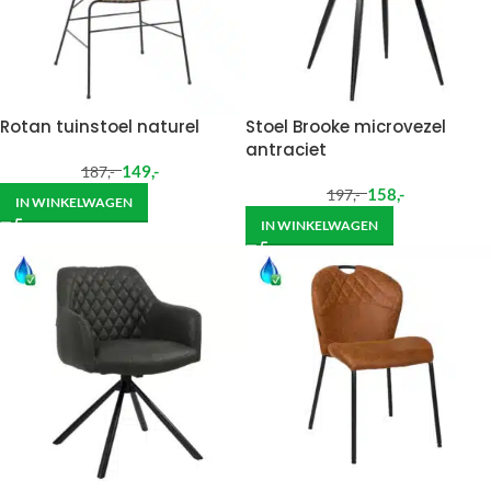
Rotan tuinstoel naturel
Stoel Brooke microvezel
antraciet
149
,-
187
,-
158
,-
197
,-
IN WINKELWAGEN
IN WINKELWAGEN