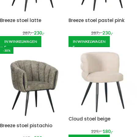
Breeze stoel latte
Breeze stoel pastel pink
230
,-
230
,-
287
,-
287
,-
IN WINKELWAGEN
IN WINKELWAGEN
-30%
Cloud stoel beige
Breeze stoel pistachio
180
,-
225
,-