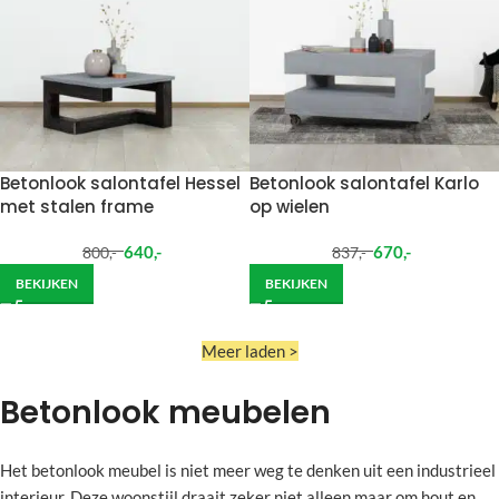
Betonlook salontafel Hessel
Betonlook salontafel Karlo
met stalen frame
op wielen
640
,-
670
,-
800
,-
837
,-
BEKIJKEN
BEKIJKEN
Meer laden >
Betonlook meubelen
Het betonlook meubel is niet meer weg te denken uit een industrieel
interieur. Deze woonstijl draait zeker niet alleen maar om hout en