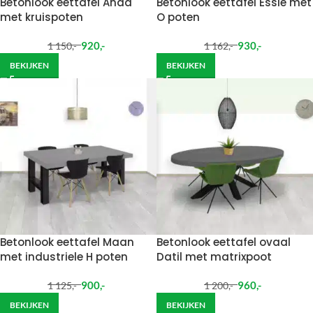
Betonlook eettafel Anda
Betonlook eettafel Essie met
met kruispoten
O poten
920
,-
930
,-
1 150
,-
1 162
,-
BEKIJKEN
BEKIJKEN
Betonlook eettafel Maan
Betonlook eettafel ovaal
met industriele H poten
Datil met matrixpoot
900
,-
960
,-
1 125
,-
1 200
,-
BEKIJKEN
BEKIJKEN