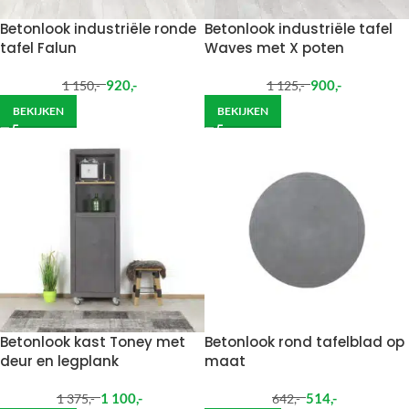
Betonlook industriële ronde
Betonlook industriële tafel
tafel Falun
Waves met X poten
920
,-
900
,-
1 150
,-
1 125
,-
BEKIJKEN
BEKIJKEN
Betonlook kast Toney met
Betonlook rond tafelblad op
deur en legplank
maat
1 100
,-
514
,-
1 375
,-
642
,-