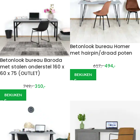
Betonlook bureau Homer
met hairpin/draad poten
Betonlook bureau Baroda
494
,-
617
,-
met stalen onderstel 160 x
60 x 75 (OUTLET)
BEKIJKEN
310
,-
749
,-
BEKIJKEN