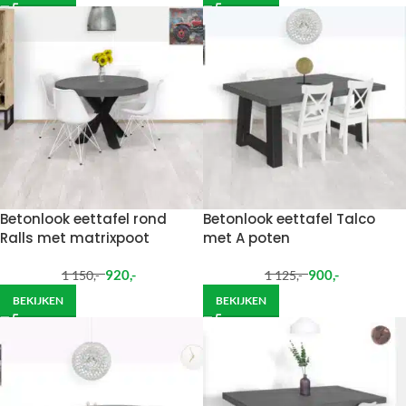
Betonlook eettafel rond
Betonlook eettafel Talco
Ralls met matrixpoot
met A poten
920
,-
900
,-
1 150
,-
1 125
,-
BEKIJKEN
BEKIJKEN