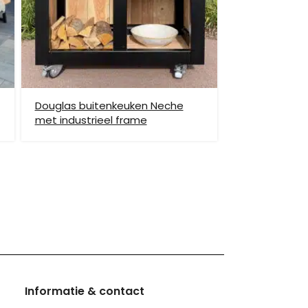
enste locatie te komen, dan dien je dit zelf en op
vraag.
Douglas buitenkeuken Neche
met industrieel frame
hiervoor brengen wij verzendkosten in rekening.
monnikoog en Borkum)
Informatie & contact