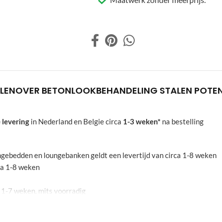
LEN
OVER BETONLOOK
BEHANDELING STALEN POTE
 levering
in Nederland en Belgie circa
1-3 weken*
na bestelling
oungebedden en loungebanken geldt een levertijd van circa 1-8 weken
rca 1-8 weken
a 1-7 weken, mits voorradig