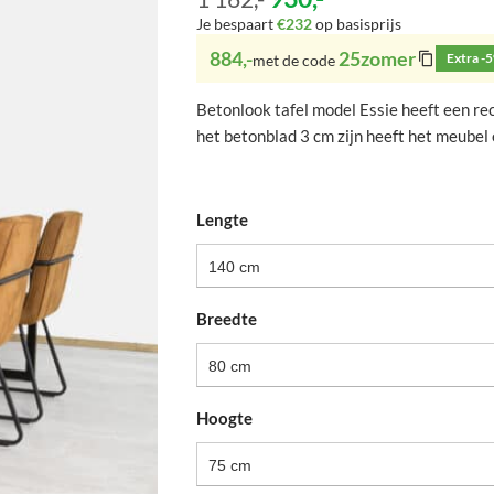
Je bespaart
€232
op basisprijs
884,-
25zomer
Extra -
met de code
Betonlook tafel model Essie heeft een re
het betonblad 3 cm zijn heeft het meubel 
Lengte
140 cm
Breedte
80 cm
Hoogte
75 cm