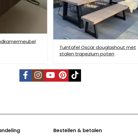
nden is niet mogelijk. Dient je meubel met een verhuislift op de gew
e bezorging op etage rekenen wij hier extra kosten voor, prijs op aan
badkamermeubel
Tuintafel Oscar douglashout met
stalen trapezium poten
vering mogelijk. Kleine pakketten kunnen via DHL verstuurd worden, 
s is per pallet en is op aanvraag.
land, Terschelling, Ameland, Schier
, prijs op aanvraag.
andeling
Bestellen & betalen