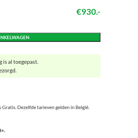
€930.-
INKELWAGEN
 is al toegepast.
ezorgd.
 Gratis. Dezelfde tarieven gelden in België.
8+.