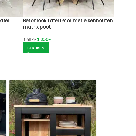
Wil je het meubel gemonteerd hebben op een
afel
Betonlook tafel Lefor met eikenhouten
matrix poot
1 350
,-
1 687
,-
BEKIJKEN
ndje moet helpen om de goederen op de juiste
itgebreide bezorging op begane grond rekenen wij
et helpen om de goederen op de juiste plek te