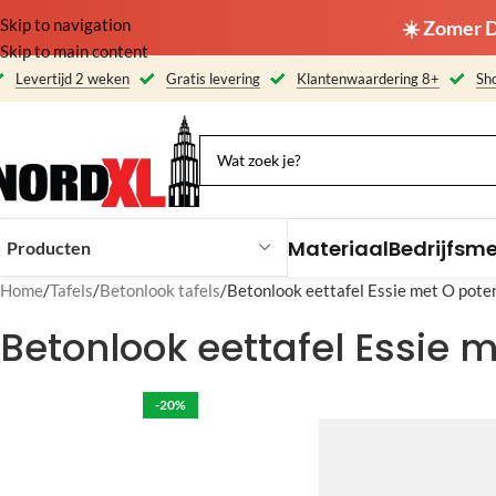
Skip to navigation
☀️ Zomer D
Skip to main content
Levertijd 2 weken
Gratis levering
Klantenwaardering 8+
Sho
Materiaal
Bedrijfsm
Producten
Home
Tafels
Betonlook tafels
Betonlook eettafel Essie met O pote
Betonlook eettafel Essie 
-20%