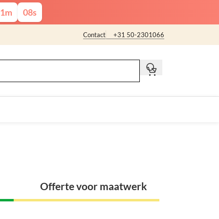
1
m
07
s
Contact
+31 50-2301066
t
Offerte voor maatwerk