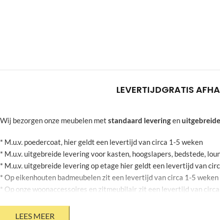
LEVERTIJD
GRATIS AFHA
Wij bezorgen onze meubelen met
standaard levering
en
uitgebreide
* M.u.v. poedercoat, hier geldt een levertijd van circa 1-5 weken
* M.u.v. uitgebreide levering voor kasten, hoogslapers, bedstede, l
* M.u.v. uitgebreide levering op etage hier geldt een levertijd van ci
* Op eikenhouten badmeubelen zit een levertijd van circa 1-5 weken
* Op onze woonaccessoires en zitmeubilair zit een levertijd van circ
* Op stalen bloembakken zit een levertijd van circa 2-6 weken
* Mits jouw agenda dit toelaat