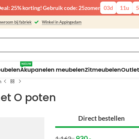
eal: 25% korting! Gebruik code: 25zomer
03
d
11
u
5
wroom bij fabriek
Winkel in Appingedam
NIEUW
eubelen
Akupanelen meubelen
Zitmeubelen
Outle
n
met O poten
Direct bestellen
930
,-
1 162
,-