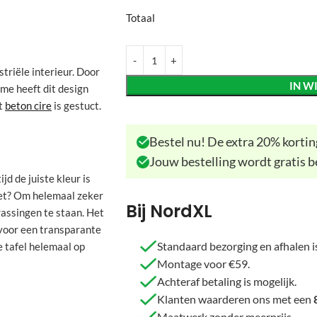
Totaal
triële interieur. Door
IN W
me heeft dit design
et
beton cire
is gestuct.
Bestel nu! De extra 20% korting
Jouw bestelling wordt gratis b
jd de juiste kleur is
ciet? Om helemaal zeker
Bij NordXL
rassingen te staan. Het
 voor een transparante
Standaard bezorging en afhalen is
e tafel helemaal op
Montage voor €59.
Achteraf betaling is mogelijk.
Klanten waarderen ons met een
Maatwerk zonder meerprijs.