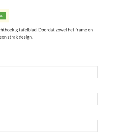
5%
chthoekig tafelblad. Doordat zowel het frame en
een strak design.