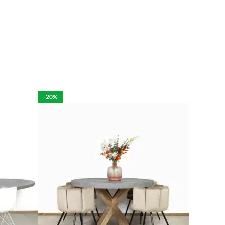
e.
len is het mogelijk om de bestelling tegen betaling
rdelijk voor de eventuele schade aan het product.
-20%
per week in rekening brengen.
 moeten brengen. De kosten hiervan zijn €59 daar