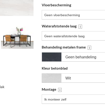
Vloerbescherming
Geen vloerbescherming
Waterafstotende laag
i
Geen waterafstotende laag
Behandeling metalen frame
i
Geen behandeling
Kleur betonblad
Wit
lak
Montage
i
Ik monteer zelf