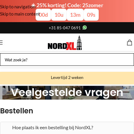
☀️ 25% korting! Code: 25zomer
Skip to navigation
Skip to main content
00
d
10
u
13
m
08
s
+31 85-047 0691
Levertijd 2 weken
Veelgestelde vragen
Gratis verzending
Gratis afhalen
Home
Veelgestelde vragen
Bestellen
Showroom bij fabriek
Hoe plaats ik een bestelling bij NordXL?