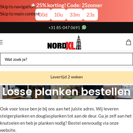
☀️ 25% korting! Code: 25zomer
Skip to navigation
Skip to main content
00
d
10
u
33
m
22
s
+31 85-047 0691
Levertijd 2 weken
Losse planken bestellen
Gratis verzending
Gratis afhalen
Home
Losse planken bestellen
Ook voor losse ben je bij ons aan het juiste adres. Wij leveren
Showroom bij fabriek
steigerplanken en douglasplanken tot aan de deur. Ga je zelf aan het
knutselen en heb je planken nodig? Bestel eenvoudig via onze
website.