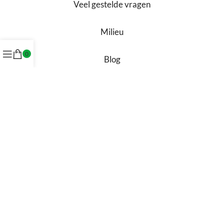
Veel gestelde vragen
Milieu
0
Blog
NIEUW
Winkel in Appingedam
Showroom in Groningen
Werken bij ons
Contact