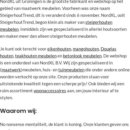
NordXL uit Groningen is de grootste fabrikant en webshop op het
gebied van maatwerk meubelen. Voorheen was onze naam
SteigerhoutTrend, dit is veranderd sinds 6 november. NordXL, ooit
SteigerhoutTrend, begon klein als maker van
steigerhouten
meubelen
. Inmiddels zijn we gespecialiseerd in allerlei houtsoorten
en maken meer dan alleen steigerhouten meubelen.
Je kunt ook terecht voor
eikenhouten
,
mangohouten
,
Douglas
houten
,
teakhouten meubelen
en
betonlook meubelen
. De webshop
is een onderdeel van NordXL B.V. Wij zijn gespecialiseerd in
(
maatwerk
)meubelen, huis- en
tuinmeubelen
die onder andere online
worden verkocht op onze site. Onze producten staan voor
uitstekende kwaliteit tegen een scherpe prijs! Ook bieden wij een
ruim assortiment
woonaccessoires
aan, om jouw interieur af te
stylen.
Waarom wij:
No nonsense mentaliteit, de klant is koning. Onze klanten geven ons