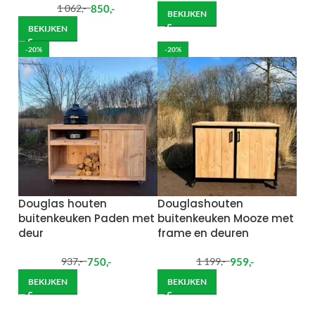
850
,-
1 062
,-
BEKIJKEN
BEKIJKEN
-20%
-20%
Douglas houten
Douglashouten
buitenkeuken Paden met
buitenkeuken Mooze met
deur
frame en deuren
750
,-
959
,-
937
,-
1 199
,-
BEKIJKEN
BEKIJKEN