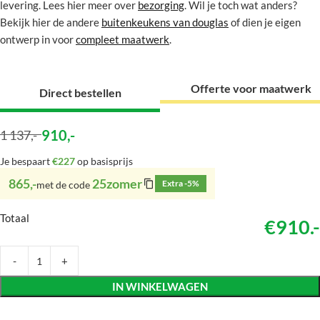
levering. Lees hier meer over
bezorging
. Wil je toch wat anders?
Bekijk hier de andere
buitenkeukens van douglas
of dien je eigen
ontwerp in voor
compleet maatwerk
.
Offerte voor maatwerk
Direct bestellen
910
,-
1 137
,-
Je bespaart
€227
op basisprijs
865,-
25zomer
Extra -5%
met de code
Totaal
€910.-
IN WINKELWAGEN