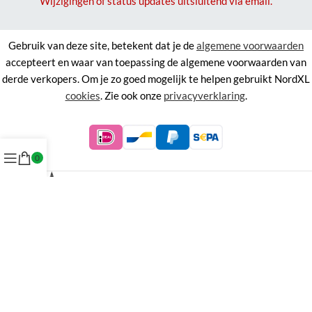
Wijzigingen of status updates uitsluitend via email.
Gebruik van deze site, betekent dat je de
algemene voorwaarden
accepteert en waar van toepassing de algemene voorwaarden van
derde verkopers. Om je zo goed mogelijk te helpen gebruikt NordXL
cookies
. Zie ook onze
privacyverklaring
.
0
©
NordXL
KVK 71338403, BTW NL858676394B01.
Aan de informatie op deze site kunnen geen rechten worden
ontleend.
Alle rechten voorbehouden. Alle prijzen zijn inclusief BTW.
Menu