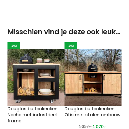
Misschien vind je deze ook leuk…
-20%
-20%
Douglas buitenkeuken
Douglas buitenkeuken
Neche met industrieel
Otis met stalen ombouw
frame
1 070
,-
1 337
,-