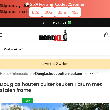
☀️ 25% korting! Code: 25zomer
Skip to navigation
Skip to main content
02
d
20
u
33
m
44
s
+31 85-047 0691
Levertijd 2 weken
Gratis verzending
Home
Tuinmeubelen
Douglashout buitenkeukens
Gratis afhalen
Douglas houten buitenkeuken Tatum met
stalen frame
Showroom bij fabriek
-20%