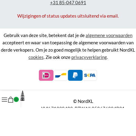
+31 85-047 0691
Wijzigingen of status updates uitsluitend via email.
Gebruik van deze site, betekent dat je de
algemene voorwaarden
accepteert en waar van toepassing de algemene voorwaarden van
derde verkopers. Om je zo goed mogelijk te helpen gebruikt NordXL
cookies
. Zie ook onze
privacyverklaring
.
0
©
NordXL
KVK 71338403, BTW NL858676394B01.
Aan de informatie op deze site kunnen geen rechten worden
ontleend.