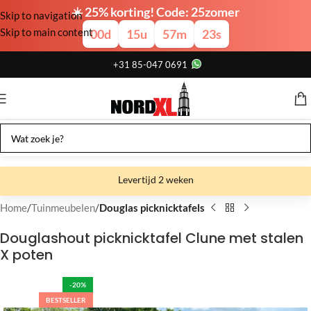
☀️ 25% korting! Code: 25zomer
Skip to navigation
Skip to main content
00
d
15
u
57
m
22
s
+31 85-047 0691
Levertijd 2 weken
Gratis verzending
Home
Tuinmeubelen
Douglas picknicktafels
Gratis afhalen
Douglashout picknicktafel Clune met stalen
X poten
Showroom bij fabriek
-20%
BESTSELLER