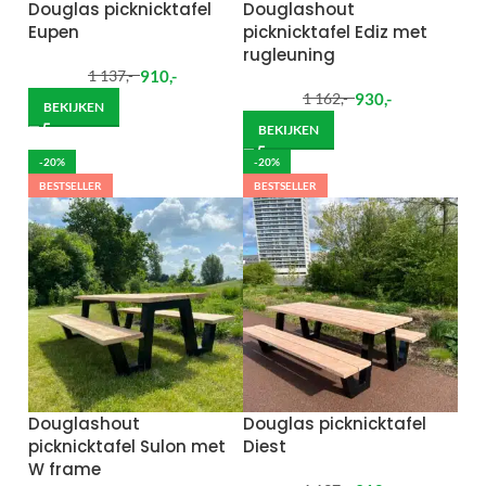
Douglas picknicktafel
Douglashout
Eupen
picknicktafel Ediz met
rugleuning
910
,-
1 137
,-
930
,-
1 162
,-
BEKIJKEN
BEKIJKEN
-20%
-20%
BESTSELLER
BESTSELLER
Douglashout
Douglas picknicktafel
picknicktafel Sulon met
Diest
W frame