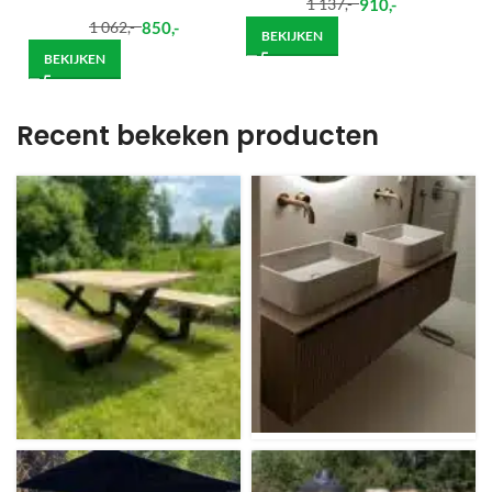
910
,-
1 137
,-
850
,-
1 062
,-
BEKIJKEN
BEKIJKEN
Recent bekeken producten