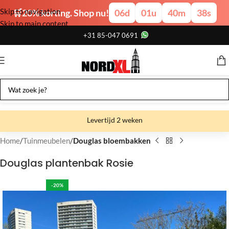
Skip to navigation
🛒20% korting. Shop nu!
06
d
01
u
40
m
37
s
Skip to main content
+31 85-047 0691
Levertijd 2 weken
Gratis verzending
Home
Tuinmeubelen
Douglas bloembakken
Gratis afhalen
Douglas plantenbak Rosie
Showroom bij fabriek
-20%