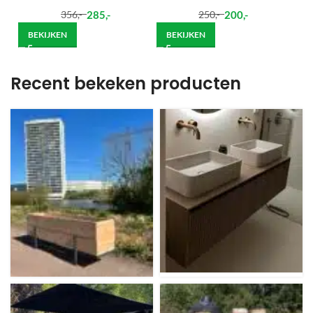
285
,-
200
,-
356
,-
250
,-
BEKIJKEN
BEKIJKEN
Recent bekeken producten