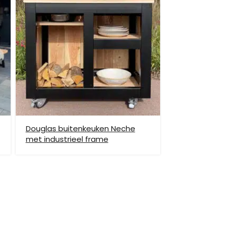
et helpen om de goederen op de juiste plek te
enste locatie te komen, dan dien je dit zelf en op
vraag.
Douglas buitenkeuken Neche
met industrieel frame
hiervoor brengen wij verzendkosten in rekening.
monnikoog en Borkum)