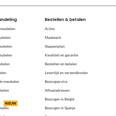
, prijs op aanvraag.
andeling
Bestellen & betalen
 meubelen
Acties
ubelen
Maatwerk
eubelen
Stappenplan
eubelen
Kwaliteit en garantie
ubelen
Bestellen en betalen
elen
Levertijd en verzendkosten
ële meubelen
Bezorgservice
ubelen
Afhaaladressen
Bezorgen in België
NIEUW
anelen
Bezorgen in Spanje