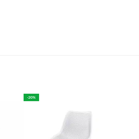
e.
len is het mogelijk om de bestelling tegen betaling
rdelijk voor de eventuele schade aan het product.
-20%
per week in rekening brengen.
 moeten brengen. De kosten hiervan zijn €59 daar