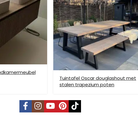
ze verzendmethode te kiezen. Het kan voorkomen dat u een handje mo
nden is niet mogelijk. Dient je meubel met een verhuislift op de gew
e bezorging op etage rekenen wij hier extra kosten voor, prijs op aan
badkamermeubel
Tuintafel Oscar douglashout met
stalen trapezium poten
vering mogelijk. Kleine pakketten kunnen via DHL verstuurd worden, 
s is per pallet en is op aanvraag.
land, Terschelling, Ameland, Schier