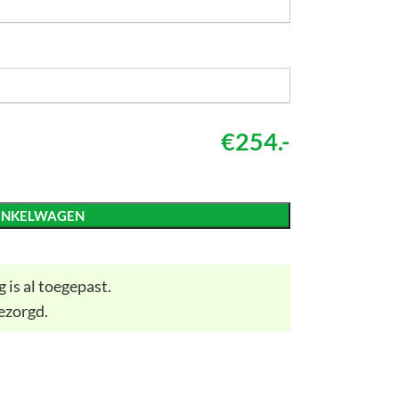
€254.-
INKELWAGEN
 is al toegepast.
ezorgd.