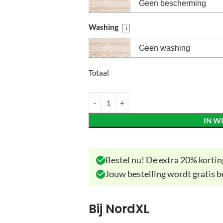
Geen bescherming
Washing
i
Geen washing
Totaal
IN W
Bestel nu! De extra 20% korting
Jouw bestelling wordt gratis b
Bij NordXL