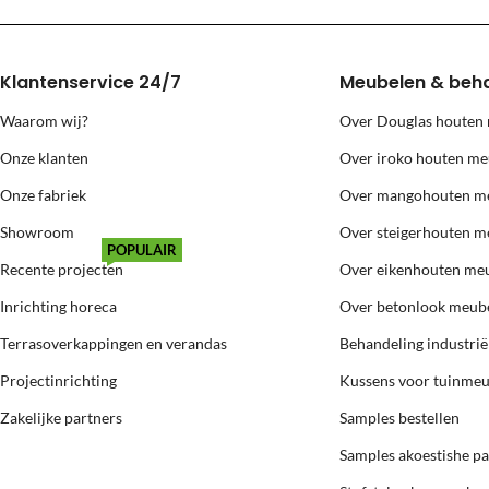
Voor levering naar bovenstaande eilanden berekenen wij extra kosten
Klantenservice 24/7
Meubelen & beh
Waarom wij?
Over Douglas houten
Onze klanten
Over iroko houten me
Onze fabriek
Over mangohouten m
Showroom
Over steigerhouten m
POPULAIR
Recente projecten
Over eikenhouten me
Inrichting horeca
Over betonlook meub
Terrasoverkappingen en verandas
Behandeling industri
Projectinrichting
Kussens voor tuinme
Zakelijke partners
Samples bestellen
Samples akoestishe p