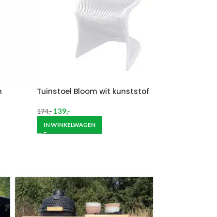
Wil je het meubel gemonteerd hebben op een
n
Tuinstoel Bloom wit kunststof
139
,-
174
,-
IN WINKELWAGEN
ndje moet helpen om de goederen op de juiste
itgebreide bezorging op begane grond rekenen wij