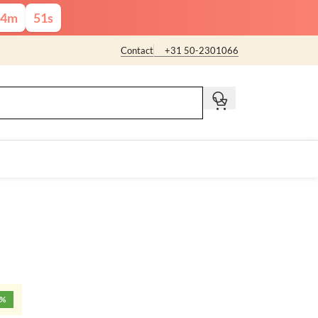
4
m
50
s
Contact
+31 50-2301066
t
5%