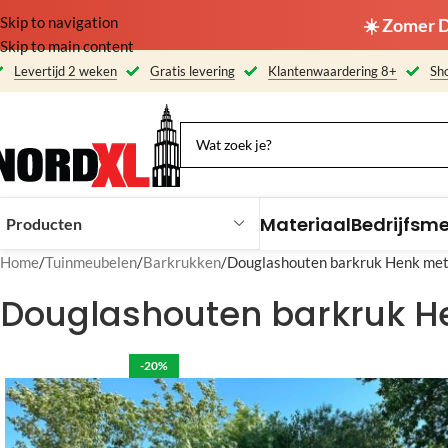
Skip to navigation
☀️ Zomer D
Skip to main content
Levertijd 2 weken
Gratis levering
Klantenwaardering 8+
Sho
Materiaal
Bedrijfsm
Producten
Home
Tuinmeubelen
Barkrukken
Douglashouten barkruk Henk met 
Douglashouten barkruk He
-20%