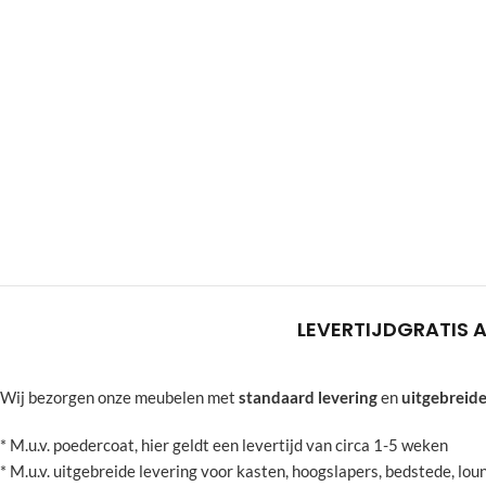
LEVERTIJD
GRATIS 
Wij bezorgen onze meubelen met
standaard levering
en
uitgebreide
* M.u.v. poedercoat, hier geldt een levertijd van circa 1-5 weken
* M.u.v. uitgebreide levering voor kasten, hoogslapers, bedstede, l