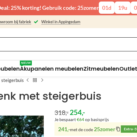
eal: 25% korting! Gebruik code: 25zomer
01
d
19
u
0
wroom bij fabriek
Winkel in Appingedam
NIEUW
eubelen
Akupanelen meubelen
Zitmeubelen
Outle
steigerbuis
nk met steigerbuis
254
,-
318
,-
Je bespaart
€64
op basisprijs
241,-
25zomer
Extra -
met de code