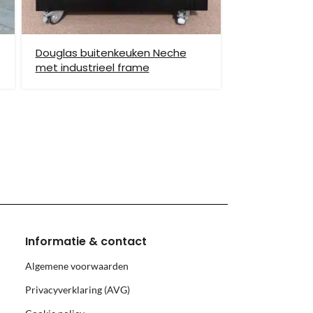
Douglas buitenkeuken Neche
met industrieel frame
hiervoor brengen wij verzendkosten in rekening.
monnikoog en Borkum)
Informatie & contact
Algemene voorwaarden
Privacyverklaring (AVG)