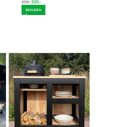
200
,-
250
,-
BEKIJKEN
ndje moet helpen om de goederen op de juiste
itgebreide bezorging op begane grond rekenen wij
et helpen om de goederen op de juiste plek te
enste locatie te komen, dan dien je dit zelf en op
vraag.