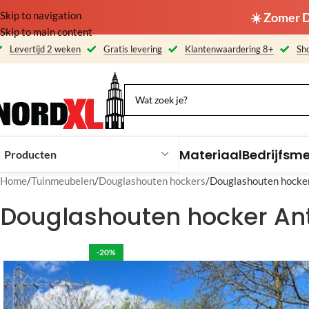
Skip to navigation
☀️ Zomer D
Skip to main content
Levertijd 2 weken
Gratis levering
Klantenwaardering 8+
Sho
Materiaal
Bedrijfsm
Producten
Home
Tuinmeubelen
Douglashouten hockers
Douglashouten hocke
Douglashouten hocker A
-20%