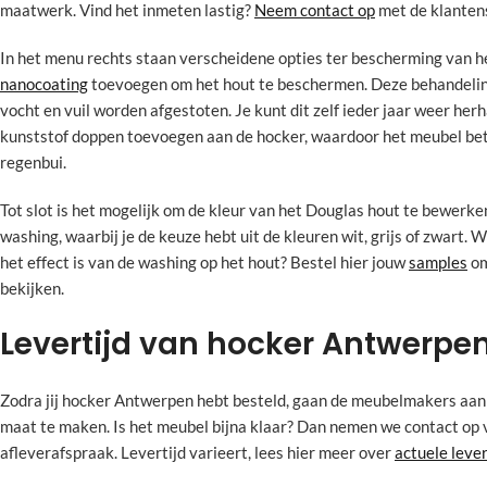
maatwerk. Vind het inmeten lastig?
Neem contact op
met de klantens
In het menu rechts staan verscheidene opties ter bescherming van he
nanocoating
toevoegen om het hout te beschermen. Deze behandelin
vocht en vuil worden afgestoten. Je kunt dit zelf ieder jaar weer her
kunststof doppen toevoegen aan de hocker, waardoor het meubel be
regenbui.
Tot slot is het mogelijk om de kleur van het Douglas hout te bewerke
washing, waarbij je de keuze hebt uit de kleuren wit, grijs of zwart. W
het effect is van de washing op het hout? Bestel hier jouw
samples
om
bekijken.
Levertijd van hocker Antwerpe
Zodra jij hocker Antwerpen hebt besteld, gaan de meubelmakers aan
maat te maken. Is het meubel bijna klaar? Dan nemen we contact op 
afleverafspraak. Levertijd varieert, lees hier meer over
actuele leve