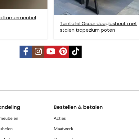
badkamermeubel
Tuintafel Oscar douglashout met
stalen trapezium poten
vering mogelijk. Kleine pakketten kunnen via DHL verstuurd worden, 
s is per pallet en is op aanvraag.
land, Terschelling, Ameland, Schier
, prijs op aanvraag.
andeling
Bestellen & betalen
 meubelen
Acties
ubelen
Maatwerk