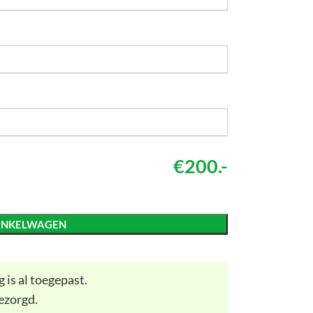
€200.-
INKELWAGEN
 is al toegepast.
ezorgd.