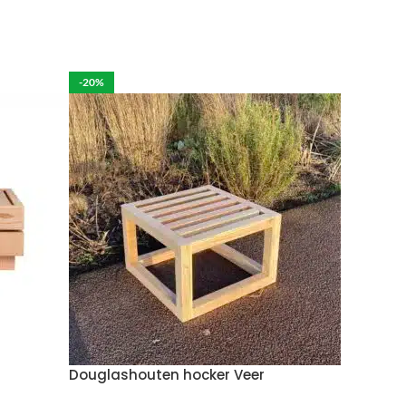
rdelijk voor de eventuele schade aan het product.
-20%
per week in rekening brengen.
 moeten brengen. De kosten hiervan zijn €59 daar
Wil je het meubel gemonteerd hebben op een
Douglashouten hocker Veer