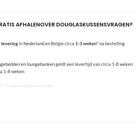
RATIS AFHALEN
OVER DOUGLAS
KUSSENS
VRAGEN?
 levering
in Nederland en Belgie circa
1-3 weken*
na bestelling
oungebedden en loungebanken geldt een levertijd van circa 1-8 weken
rca 1-8 weken
a 1-7 weken, mits voorradig
echten aan worden ontnomen. De aangegeven weken zijn een indicati
leidend
g? Neem even contact op met onze
klantenservice
. In de meeste geval
 meubel te laten monteren en zijn rembours betalingen niet mogelijk.