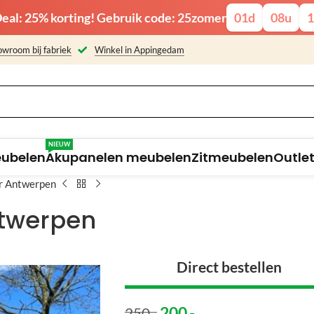
eal: 25% korting! Gebruik code: 25zomer
01
d
08
u
1
wroom bij fabriek
Winkel in Appingedam
NIEUW
eubelen
Akupanelen meubelen
Zitmeubelen
Outle
r Antwerpen
ntwerpen
Direct bestellen
200
,-
250
,-