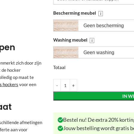
Bescherming meubel
i
Geen bescherming
Washing meubel
i
rpen
Geen washing
nmerkt zich door zijn
Totaal
t de hocker
olledig op maat te
s hockers
voor een
IN W
aat
Bestel nu! De extra 20% korting
rschillende afmetingen
Jouw bestelling wordt gratis b
fferte aan voor