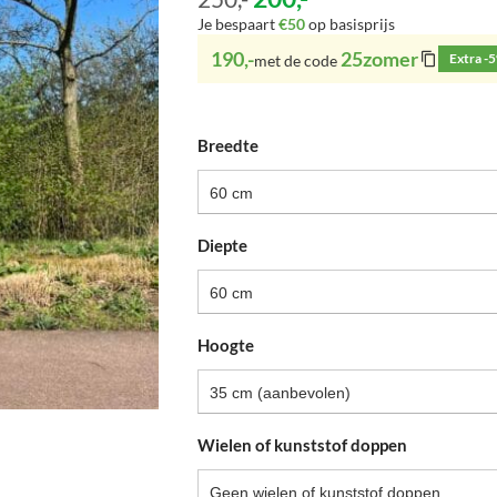
Je bespaart
€50
op basisprijs
190,-
25zomer
Extra -
met de code
Breedte
60 cm
Diepte
60 cm
Hoogte
35 cm (aanbevolen)
Wielen of kunststof doppen
Geen wielen of kunststof doppen