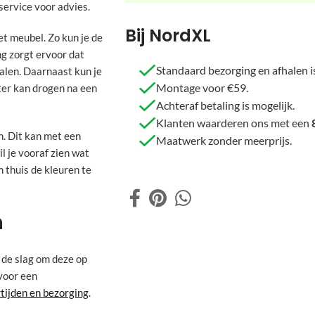
ervice voor advies.
Bij NordXL
t meubel. Zo kun je de
g zorgt ervoor dat
Standaard bezorging en afhalen is
halen. Daarnaast kun je
Montage voor €59.
ter kan drogen na een
Achteraf betaling is mogelijk.
Klanten waarderen ons met een
n. Dit kan met een
Maatwerk zonder meerprijs.
il je vooraf zien wat
 thuis de kleuren te
n
 de slag om deze op
voor een
rtijden en bezorging
.