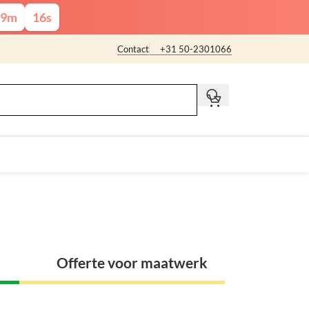
9
m
14
s
Contact
+31 50-2301066
t
Offerte voor maatwerk