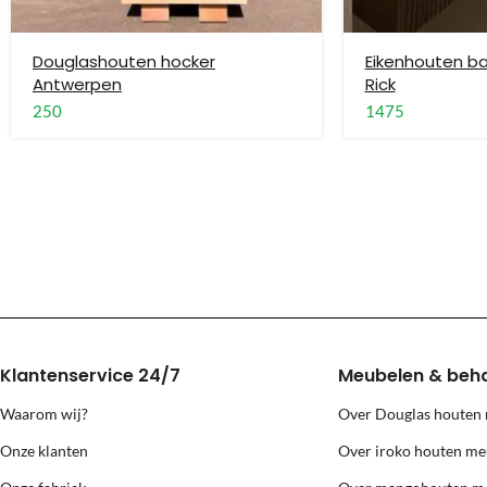
Wij monteren geen stoelen, fauteuils, barkrukken en banken.
Douglashouten hocker
Eikenhouten 
Levering buiten Nederland en België
Antwerpen
Rick
250
1475
Voor bestellingen buiten Nederland en België is alleen standaard le
Grote meubels worden via een andere transporteur geleverd, deze prij
Levering naar eilanden (Texel, Vlie
Voor levering naar bovenstaande eilanden berekenen wij extra kosten
Klantenservice 24/7
Meubelen & beh
Waarom wij?
Over Douglas houten
Onze klanten
Over iroko houten me