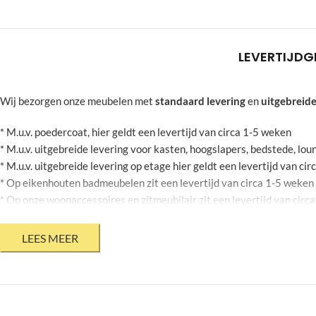
LEVERTIJD
G
Wij bezorgen onze meubelen met
standaard levering
en
uitgebreide
* M.u.v. poedercoat, hier geldt een levertijd van circa 1-5 weken
* M.u.v. uitgebreide levering voor kasten, hoogslapers, bedstede, l
* M.u.v. uitgebreide levering op etage hier geldt een levertijd van ci
* Op eikenhouten badmeubelen zit een levertijd van circa 1-5 weken
* Op onze woonaccessoires en zitmeubilair zit een levertijd van circ
* Op stalen bloembakken zit een levertijd van circa 2-6 weken
* Mits jouw agenda dit toelaat
* Bovenstaande levertijden zijn onder voorbehoud en kunnen geen r
* Levertijden op onze product informatie pagina zijn momenteel niet 
Krappe deadline?
Heb jij een meubel voor een bepaalde datum nodi
door een externe te laten leveren, hierbij is het niet mogelijk om je