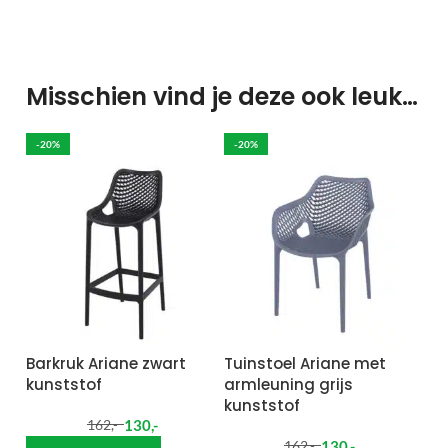
Misschien vind je deze ook leuk…
-20%
-20%
Barkruk Ariane zwart
Tuinstoel Ariane met
kunststof
armleuning grijs
kunststof
130
,-
162
,-
130
,-
162
,-