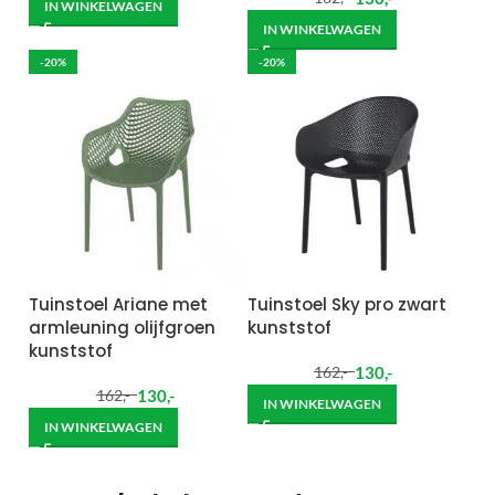
IN WINKELWAGEN
IN WINKELWAGEN
-20%
-20%
Tuinstoel Ariane met
Tuinstoel Sky pro zwart
armleuning olijfgroen
kunststof
kunststof
130
,-
162
,-
130
,-
162
,-
IN WINKELWAGEN
IN WINKELWAGEN