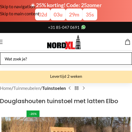
☀️ 25% korting! Code: 25zomer
Skip to navigation
Skip to main content
02
d
03
u
29
m
34
s
+31 85-047 0691
Levertijd 2 weken
Gratis verzending
Home
Tuinmeubelen
Tuinstoelen
Gratis afhalen
Douglashouten tuinstoel met latten Elbo
Showroom bij fabriek
-20%