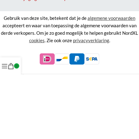
Gebruik van deze site, betekent dat je de
algemene voorwaarden
accepteert en waar van toepassing de algemene voorwaarden van
derde verkopers. Om je zo goed mogelijk te helpen gebruikt NordXL
cookies
. Zie ook onze
privacyverklaring
.
0
©
NordXL
KVK 71338403, BTW NL858676394B01.
Aan de informatie op deze site kunnen geen rechten worden
ontleend.
Alle rechten voorbehouden. Alle prijzen zijn inclusief BTW.
Menu