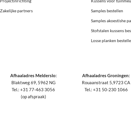
Projectinrichting
Kussens voor tuinme
Zakelijke partners
Samples bestellen
Samples akoestishe p
Stofstalen kussens bes
Losse planken bestell
Afhaaladres Melderslo:
Afhaaladres Groningen:
Blaktweg 69, 5962 NG
Rouaanstraat 5,9723 CA
Tel.: +31 77-463 3056
Tel.: +31 50-230 1066
(op afspraak)