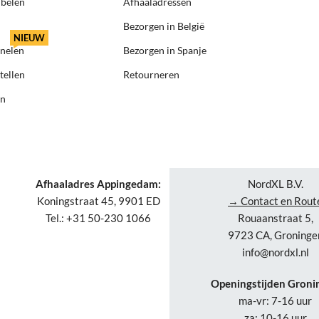
ubelen
Afhaaladressen
Bezorgen in België
NIEUW
anelen
Bezorgen in Spanje
tellen
Retourneren
en
Afhaaladres Appingedam:
NordXL B.V.
Koningstraat 45, 9901 ED
→ Contact en Rout
Tel.: +31 50-230 1066
Rouaanstraat 5,
9723 CA, Groninge
info@nordxl.nl
Openingstijden Groni
ma-vr: 7-16 uur
za: 10-16 uur