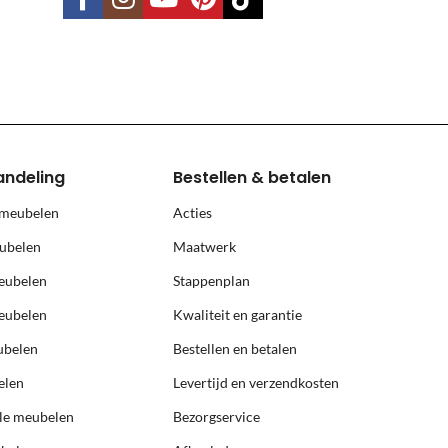
land, Terschelling, Ameland, Schier
, prijs op aanvraag.
andeling
Bestellen & betalen
 meubelen
Acties
ubelen
Maatwerk
eubelen
Stappenplan
eubelen
Kwaliteit en garantie
ubelen
Bestellen en betalen
elen
Levertijd en verzendkosten
ële meubelen
Bezorgservice