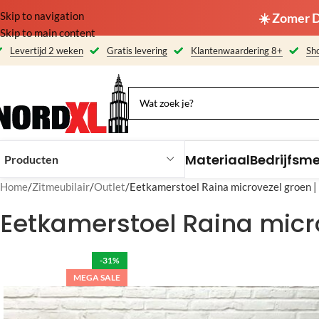
Skip to navigation
☀️ Zomer D
Skip to main content
Levertijd 2 weken
Gratis levering
Klantenwaardering 8+
Sho
Materiaal
Bedrijfsm
Producten
Home
Zitmeubilair
Outlet
Eetkamerstoel Raina microvezel groen
Eetkamerstoel Raina micr
-31%
MEGA SALE