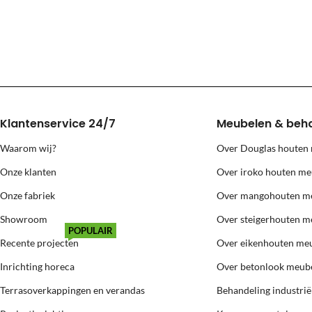
Levering naar eilanden (Texel, Vlie
Voor levering naar bovenstaande eilanden berekenen wij extra kosten
Klantenservice 24/7
Meubelen & beh
Waarom wij?
Over Douglas houten
Onze klanten
Over iroko houten me
Onze fabriek
Over mangohouten m
Showroom
Over steigerhouten m
POPULAIR
Recente projecten
Over eikenhouten me
Inrichting horeca
Over betonlook meub
Terrasoverkappingen en verandas
Behandeling industri