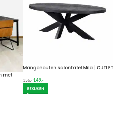
Wil je het meubel gemonteerd hebben op een
Mangohouten salontafel Mila | OUTLET
on met
149
,-
356
,-
BEKIJKEN
ndje moet helpen om de goederen op de juiste
itgebreide bezorging op begane grond rekenen wij