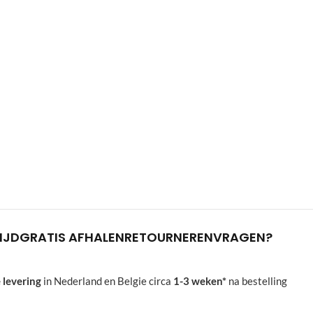
IJD
GRATIS AFHALEN
RETOURNEREN
VRAGEN?
 levering
in Nederland en Belgie circa
1-3 weken*
na bestelling