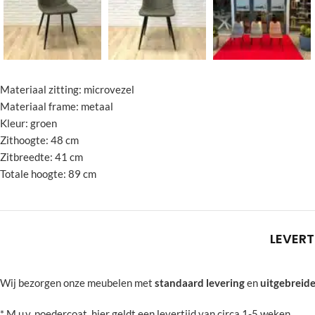
Materiaal zitting: microvezel
Materiaal frame: metaal
Kleur: groen
Zithoogte: 48 cm
Zitbreedte: 41 cm
Totale hoogte: 89 cm
LEVERT
Wij bezorgen onze meubelen met
standaard levering
en
uitgebreide
* M.u.v. poedercoat, hier geldt een levertijd van circa 1-5 weken