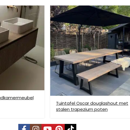
ze verzendmethode te kiezen. Het kan voorkomen dat u een handje mo
nden is niet mogelijk. Dient je meubel met een verhuislift op de gew
e bezorging op etage rekenen wij hier extra kosten voor, prijs op aan
badkamermeubel
Tuintafel Oscar douglashout met
stalen trapezium poten
vering mogelijk. Kleine pakketten kunnen via DHL verstuurd worden, 
s is per pallet en is op aanvraag.