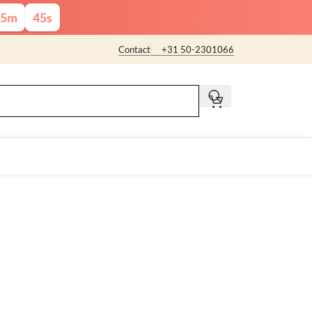
5
m
44
s
Contact
+31 50-2301066
t