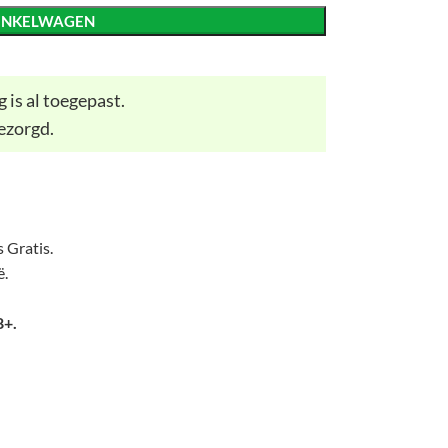
INKELWAGEN
 is al toegepast.
ezorgd.
 Gratis.
ë.
8+.