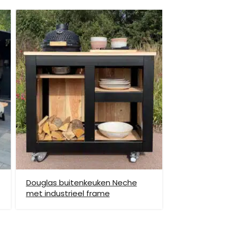
et helpen om de goederen op de juiste plek te
enste locatie te komen, dan dien je dit zelf en op
vraag.
Douglas buitenkeuken Neche
met industrieel frame
hiervoor brengen wij verzendkosten in rekening.