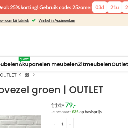
eal: 25% korting! Gebruik code: 25zomer
03
d
21
u
2
wroom bij fabriek
Winkel in Appingedam
NIEUW
eubelen
Akupanelen meubelen
Zitmeubelen
Outle
 | OUTLET
ovezel groen | OUTLET
79
,-
114
,-
Je bespaart
€35
op basisprijs