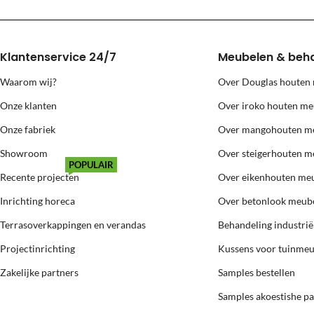
Klantenservice 24/7
Meubelen & beh
Waarom wij?
Over Douglas houten
Onze klanten
Over iroko houten me
Onze fabriek
Over mangohouten m
Showroom
Over steigerhouten m
POPULAIR
Recente projecten
Over eikenhouten me
Inrichting horeca
Over betonlook meub
Terrasoverkappingen en verandas
Behandeling industri
Projectinrichting
Kussens voor tuinme
Zakelijke partners
Samples bestellen
Samples akoestishe p