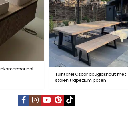
ze verzendmethode te kiezen. Het kan voorkomen dat u een handje mo
nden is niet mogelijk. Dient je meubel met een verhuislift op de gew
e bezorging op etage rekenen wij hier extra kosten voor, prijs op aan
badkamermeubel
Tuintafel Oscar douglashout met
stalen trapezium poten
vering mogelijk. Kleine pakketten kunnen via DHL verstuurd worden, 
s is per pallet en is op aanvraag.
land, Terschelling, Ameland, Schier
, prijs op aanvraag.