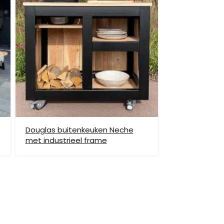
et helpen om de goederen op de juiste plek te
enste locatie te komen, dan dien je dit zelf en op
vraag.
Douglas buitenkeuken Neche
met industrieel frame
hiervoor brengen wij verzendkosten in rekening.
monnikoog en Borkum)