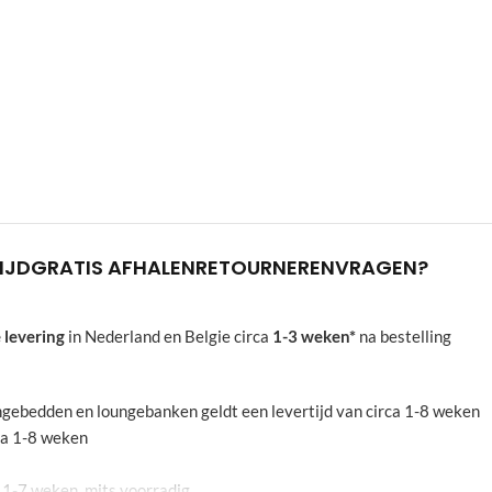
IJD
GRATIS AFHALEN
RETOURNEREN
VRAGEN?
 levering
in Nederland en Belgie circa
1-3 weken*
na bestelling
oungebedden en loungebanken geldt een levertijd van circa 1-8 weken
rca 1-8 weken
a 1-7 weken, mits voorradig