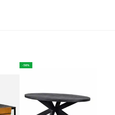
e.
len is het mogelijk om de bestelling tegen betaling
rdelijk voor de eventuele schade aan het product.
-58%
per week in rekening brengen.
 moeten brengen. De kosten hiervan zijn €59 daar