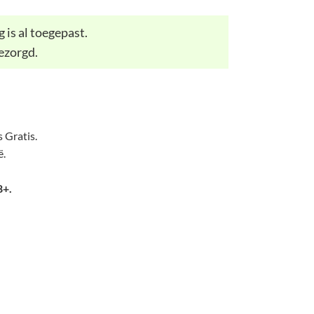
 is al toegepast.
ezorgd.
 Gratis.
ë.
8+.