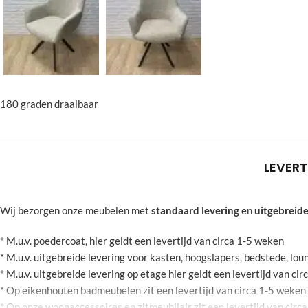
180 graden draaibaar
LEVERT
Wij bezorgen onze meubelen met
standaard levering
en
uitgebreide
* M.u.v. poedercoat, hier geldt een levertijd van circa 1-5 weken
* M.u.v. uitgebreide levering voor kasten, hoogslapers, bedstede, l
* M.u.v. uitgebreide levering op etage hier geldt een levertijd van ci
* Op eikenhouten badmeubelen zit een levertijd van circa 1-5 weken
* Op onze woonaccessoires en zitmeubilair zit een levertijd van circ