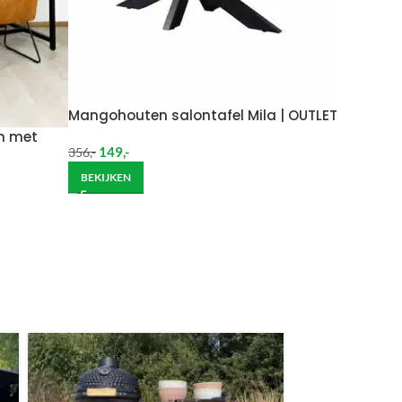
Wil je het meubel gemonteerd hebben op een
Mangohouten salontafel Mila | OUTLET
on met
149
,-
356
,-
BEKIJKEN
ndje moet helpen om de goederen op de juiste
itgebreide bezorging op begane grond rekenen wij