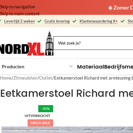
Skip to navigation
☀️ Zomer D
Skip to main content
Levertijd 2 weken
Gratis levering
Klantenwaardering 8+
Sho
Materiaal
Bedrijfsm
Producten
Home
Zitmeubilair
Outlet
Eetkamerstoel Richard met armleuning 
Eetkamerstoel Richard me
-31%
UITVERKOCHT
MEGA SALE