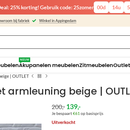
eal: 25% korting! Gebruik code: 25zomer
00
d
14
u
5
wroom bij fabriek
Winkel in Appingedam
NIEUW
eubelen
Akupanelen meubelen
Zitmeubelen
Outle
beige | OUTLET
t armleuning beige | OUTL
139
,-
200
,-
Je bespaart
€61
op basisprijs
Uitverkocht