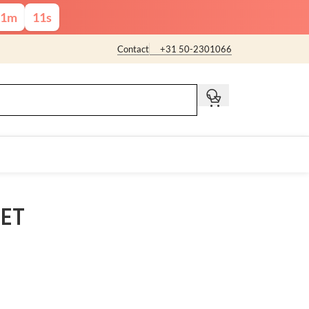
1
m
10
s
Contact
+31 50-2301066
t
ET