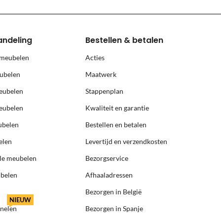
andeling
Bestellen & betalen
 meubelen
Acties
ubelen
Maatwerk
eubelen
Stappenplan
eubelen
Kwaliteit en garantie
ubelen
Bestellen en betalen
elen
Levertijd en verzendkosten
ële meubelen
Bezorgservice
ubelen
Afhaaladressen
Bezorgen in België
NIEUW
anelen
Bezorgen in Spanje