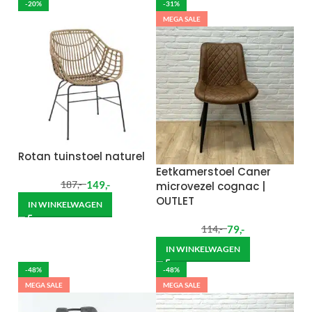
-20%
-31%
MEGA SALE
Rotan tuinstoel naturel
Eetkamerstoel Caner
149
,-
microvezel cognac |
187
,-
OUTLET
IN WINKELWAGEN
79
,-
114
,-
IN WINKELWAGEN
-48%
-48%
MEGA SALE
MEGA SALE