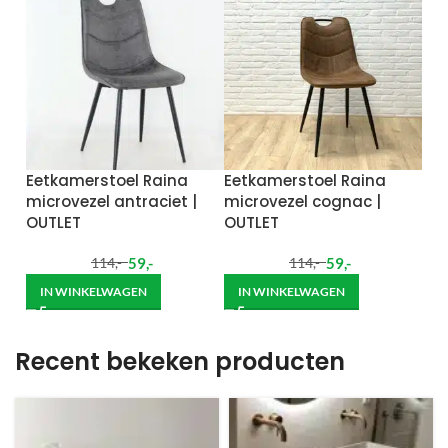
Eetkamerstoel Raina
Eetkamerstoel Raina
microvezel antraciet |
microvezel cognac |
OUTLET
OUTLET
59
,-
59
,-
114
,-
114
,-
IN WINKELWAGEN
IN WINKELWAGEN
Recent bekeken producten