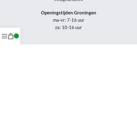
Openingstijden Groningen
ma-vr: 7-16 uur
za: 10-16 uur
0
Openingstijden
Appingedam:
vr: 11-17 uur
za: 10-16 uur
Week 30-32: gesloten
Tel.: +31 50-230 1066
Whatsapp:
+31 85-047 0691
Wijzigingen of status updates uitsluitend via email.