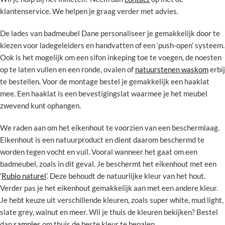
klantenservice. We helpen je graag verder met advies.
De lades van badmeubel Dane personaliseer je gemakkelijk door te
kiezen voor ladegeleiders en handvatten of een ‘push-open’ systeem.
Ook is het mogelijk om een sifon inkeping toe te voegen, de noesten
op te laten vullen en een ronde, ovalen of
natuurstenen waskom
erbij
te bestellen. Voor de montage bestel je gemakkelijk een haaklat
mee. Een haaklat is een bevestigingslat waarmee je het meubel
zwevend kunt ophangen.
We raden aan om het eikenhout te voorzien van een beschermlaag.
Eikenhout is een natuurproduct en dient daarom beschermd te
worden tegen vocht en vuil. Vooral wanneer het gaat om een
badmeubel, zoals in dit geval. Je beschermt het eikenhout met een
‘
Rubio naturel
’. Deze behoudt de natuurlijke kleur van het hout.
Verder pas je het eikenhout gemakkelijk aan met een andere kleur.
Je hebt keuze uit verschillende kleuren, zoals super white, mud light,
slate grey, walnut en meer. Wil je thuis de kleuren bekijken? Bestel
dan
samples
om thuis de beste kleur te bepalen.