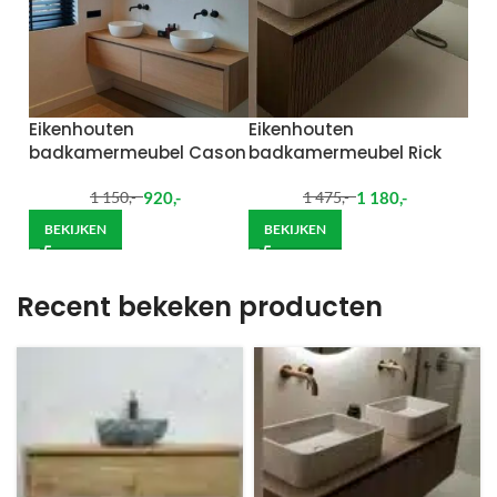
Eikenhouten
Eikenhouten
badkamermeubel Cason
badkamermeubel Rick
920
,-
1 180
,-
1 150
,-
1 475
,-
BEKIJKEN
BEKIJKEN
Recent bekeken producten