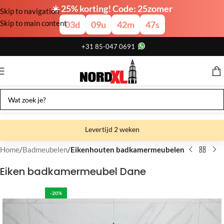
☀️ 25% korting! Code: 25zomer
Skip to navigation
Skip to main content
03
d
09
u
42
m
46
s
+31 85-047 0691
Levertijd 2 weken
Gratis verzending
Home
Badmeubelen
Eikenhouten badkamermeubelen
Gratis afhalen
Eiken badkamermeubel Dane
Showroom bij fabriek
-20%