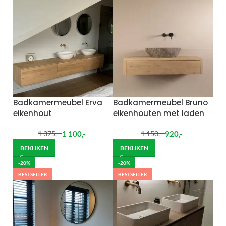
Badkamermeubel Erva
Badkamermeubel Bruno
eikenhout
eikenhouten met laden
1 100
,-
920
,-
1 375
,-
1 150
,-
BEKIJKEN
BEKIJKEN
-20%
-20%
BESTSELLER
BESTSELLER