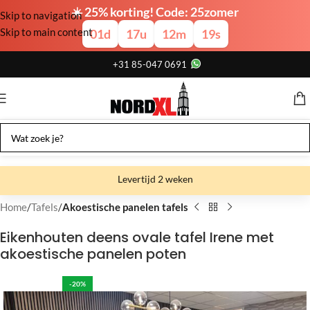
☀️ 25% korting! Code: 25zomer
Skip to navigation
Skip to main content
01
d
17
u
12
m
18
s
+31 85-047 0691
Levertijd 2 weken
Gratis verzending
Home
Tafels
Akoestische panelen tafels
Gratis afhalen
Eikenhouten deens ovale tafel Irene met
akoestische panelen poten
Showroom bij fabriek
-20%