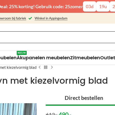
eal: 25% korting! Gebruik code: 25zomer
03
d
19
u
2
wroom bij fabriek
Winkel in Appingedam
NIEUW
eubelen
Akupanelen meubelen
Zitmeubelen
Outle
met kiezelvormig blad
yn met kiezelvormig blad
Direct bestellen
490
,-
612
,-