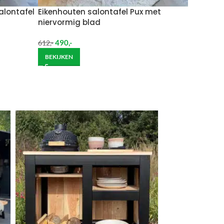
alontafel
Eikenhouten salontafel Pux met
niervormig blad
490
,-
612
,-
BEKIJKEN
ndje moet helpen om de goederen op de juiste
itgebreide bezorging op begane grond rekenen wij
et helpen om de goederen op de juiste plek te
enste locatie te komen, dan dien je dit zelf en op
vraag.