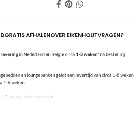
JD
GRATIS AFHALEN
OVER EIKENHOUT
VRAGEN?
 levering
in Nederland en Belgie circa
1-3 weken*
na bestelling
oungebedden en loungebanken geldt een levertijd van circa 1-8 weken
rca 1-8 weken
a 1-7 weken, mits voorradig
echten aan worden ontnomen. De aangegeven weken zijn een indicati
leidend