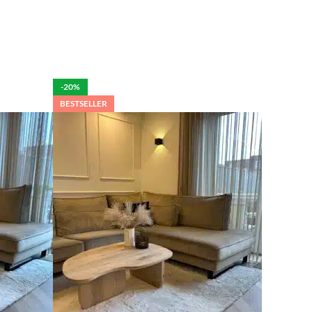
len is het mogelijk om de bestelling tegen betaling
rdelijk voor de eventuele schade aan het product.
-20%
BESTSELLER
per week in rekening brengen.
 moeten brengen. De kosten hiervan zijn €59 daar
Wil je het meubel gemonteerd hebben op een