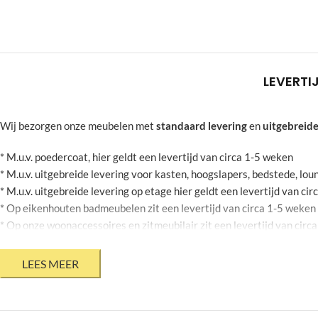
LEVERTI
Wij bezorgen onze meubelen met
standaard levering
en
uitgebreide
* M.u.v. poedercoat, hier geldt een levertijd van circa 1-5 weken
* M.u.v. uitgebreide levering voor kasten, hoogslapers, bedstede, l
* M.u.v. uitgebreide levering op etage hier geldt een levertijd van ci
* Op eikenhouten badmeubelen zit een levertijd van circa 1-5 weken
* Op onze woonaccessoires en zitmeubilair zit een levertijd van circ
* Op stalen bloembakken zit een levertijd van circa 2-6 weken
* Mits jouw agenda dit toelaat
* Bovenstaande levertijden zijn onder voorbehoud en kunnen geen r
* Levertijden op onze product informatie pagina zijn momenteel niet 