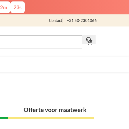
2
m
21
s
Contact
+31 50-2301066
t
Offerte voor maatwerk