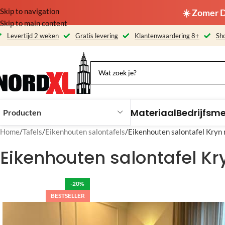
Skip to navigation
☀️ Zomer D
Skip to main content
Levertijd 2 weken
Gratis levering
Klantenwaardering 8+
Sho
Materiaal
Bedrijfsm
Producten
Home
Tafels
Eikenhouten salontafels
Eikenhouten salontafel Kryn 
Eikenhouten salontafel Kr
-20%
BESTSELLER