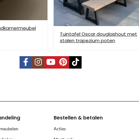
badkamermeubel
Tuintafel Oscar douglashout met
stalen trapezium poten
vering mogelijk. Kleine pakketten kunnen via DHL verstuurd worden, 
s is per pallet en is op aanvraag.
land, Terschelling, Ameland, Schier
, prijs op aanvraag.
andeling
Bestellen & betalen
 meubelen
Acties