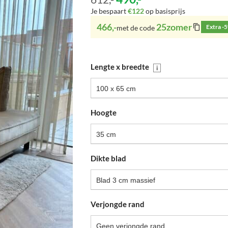
Je bespaart
€122
op basisprijs
466,-
25zomer
Extra -
met de code
Lengte x breedte
i
100 x 65 cm
Hoogte
35 cm
Dikte blad
Blad 3 cm massief
Verjongde rand
Geen verjongde rand