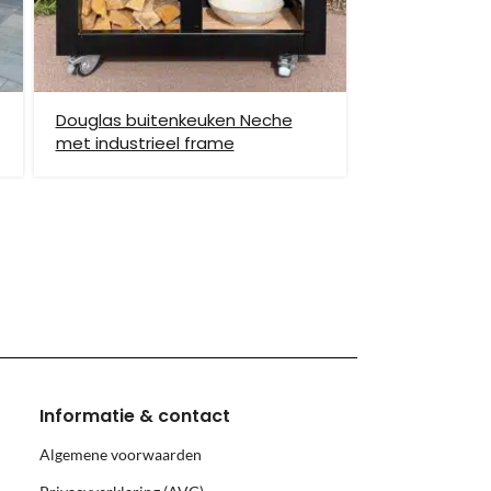
Douglas buitenkeuken Neche
met industrieel frame
hiervoor brengen wij verzendkosten in rekening.
monnikoog en Borkum)
Informatie & contact
Algemene voorwaarden