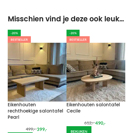
Misschien vind je deze ook leuk…
-20%
-20%
BESTSELLER
BESTSELLER
Eikenhouten
Eikenhouten salontafel
rechthoekige salontafel
Cecile
Pearl
490
,-
612
,-
399
,-
499
,-
BEKIJKEN