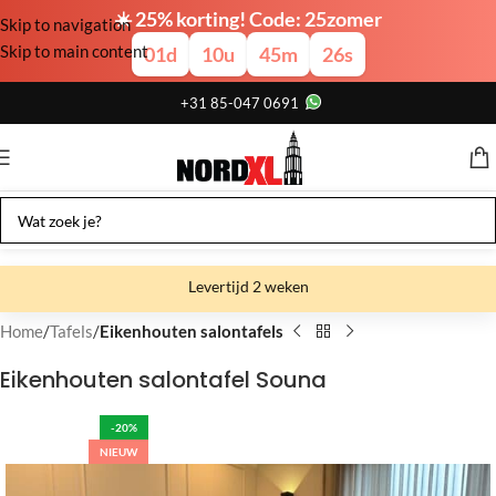
☀️ 25% korting! Code: 25zomer
Skip to navigation
Skip to main content
01
d
10
u
45
m
25
s
+31 85-047 0691
Levertijd 2 weken
Gratis verzending
Home
Tafels
Eikenhouten salontafels
Gratis afhalen
Eikenhouten salontafel Souna
Showroom bij fabriek
-20%
NIEUW