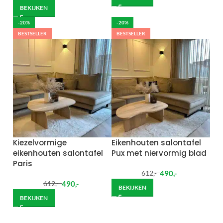
BEKIJKEN
-20%
-20%
BESTSELLER
BESTSELLER
Kiezelvormige
Eikenhouten salontafel
eikenhouten salontafel
Pux met niervormig blad
Paris
490
,-
612
,-
490
,-
612
,-
BEKIJKEN
BEKIJKEN