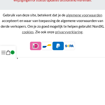
Gebruik van deze site, betekent dat je de
algemene voorwaarden
accepteert en waar van toepassing de algemene voorwaarden van
derde verkopers. Om je zo goed mogelijk te helpen gebruikt NordXL
cookies
. Zie ook onze
privacyverklaring
.
0
©
NordXL
KVK 71338403, BTW NL858676394B01.
Aan de informatie op deze site kunnen geen rechten worden
ontleend.
Alle rechten voorbehouden. Alle prijzen zijn inclusief BTW.
Menu