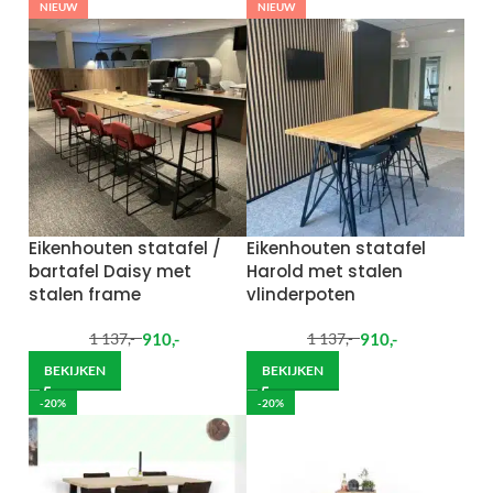
NIEUW
NIEUW
Eikenhouten statafel /
Eikenhouten statafel
bartafel Daisy met
Harold met stalen
stalen frame
vlinderpoten
910
,-
910
,-
1 137
,-
1 137
,-
BEKIJKEN
BEKIJKEN
-20%
-20%