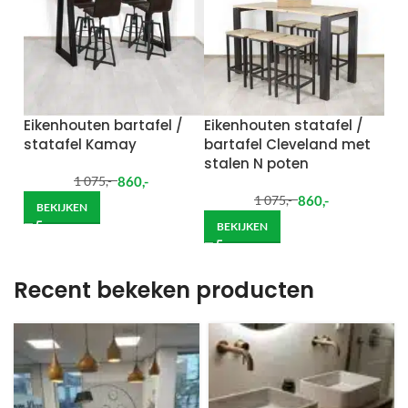
Eikenhouten bartafel /
Eikenhouten statafel /
statafel Kamay
bartafel Cleveland met
stalen N poten
860
,-
1 075
,-
860
,-
1 075
,-
BEKIJKEN
BEKIJKEN
Recent bekeken producten