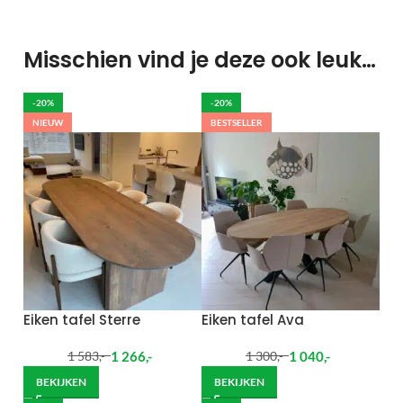
Misschien vind je deze ook leuk…
-20%
-20%
NIEUW
BESTSELLER
Eiken tafel Sterre
Eiken tafel Ava
1 266
,-
1 040
,-
1 583
,-
1 300
,-
BEKIJKEN
BEKIJKEN