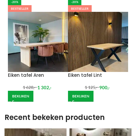
-20%
-20%
BESTSELLER
BESTSELLER
Eiken tafel Aren
Eiken tafel Lint
1 302
,-
900
,-
1 628
,-
1 125
,-
BEKIJKEN
BEKIJKEN
Recent bekeken producten