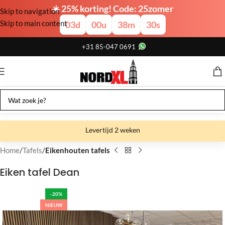
☀️ 25% korting! Code: 25zomer
Skip to navigation
Skip to main content
03
d
00
u
38
m
29
s
+31 85-047 0691
Levertijd 2 weken
Gratis verzending
Home
Tafels
Eikenhouten tafels
Gratis afhalen
Eiken tafel Dean
Showroom bij fabriek
-20%
NIEUW