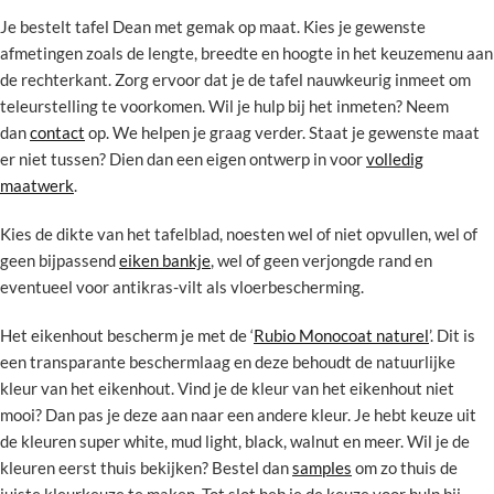
Je bestelt tafel Dean met gemak op maat. Kies je gewenste
afmetingen zoals de lengte, breedte en hoogte in het keuzemenu aan
de rechterkant. Zorg ervoor dat je de tafel nauwkeurig inmeet om
teleurstelling te voorkomen. Wil je hulp bij het inmeten? Neem
dan
contact
op. We helpen je graag verder. Staat je gewenste maat
er niet tussen? Dien dan een eigen ontwerp in voor
volledig
maatwerk
.
Kies de dikte van het tafelblad, noesten wel of niet opvullen, wel of
geen bijpassend
eiken bankje
, wel of geen verjongde rand en
eventueel voor antikras-vilt als vloerbescherming.
Het eikenhout bescherm je met de ‘
Rubio Monocoat naturel
’. Dit is
een transparante beschermlaag en deze behoudt de natuurlijke
kleur van het eikenhout. Vind je de kleur van het eikenhout niet
mooi? Dan pas je deze aan naar een andere kleur. Je hebt keuze uit
de kleuren super white, mud light, black, walnut en meer. Wil je de
kleuren eerst thuis bekijken? Bestel dan
samples
om zo thuis de