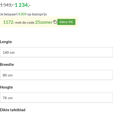
1 234
,-
1 543
,-
Je bespaart
€309
op basisprijs
1172,-
25zomer
Extra -5%
met de code
Lengte
140 cm
Breedte
80 cm
Hoogte
76 cm
Dikte tafelblad