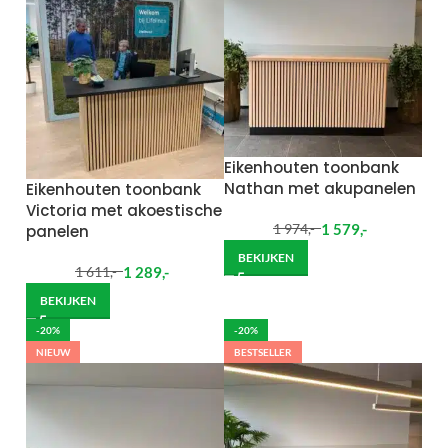
Eikenhouten toonbank
Nathan met akupanelen
Eikenhouten toonbank
Victoria met akoestische
1 579
,-
panelen
1 974
,-
BEKIJKEN
1 289
,-
1 611
,-
BEKIJKEN
-20%
-20%
NIEUW
BESTSELLER