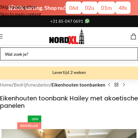
Skip to navigation
🛒20% korting. Shop nu!
06
d
02
u
01
m
47
s
Skip to main content
+31 85-047 0691
Levertijd 2 weken
Gratis verzending
Home
Bedrijfsmeubelen
Eikenhouten toonbanken
Gratis afhalen
Eikenhouten toonbank Hailey met akoetische
panelen
Showroom bij fabriek
-20%
BESTSELLER