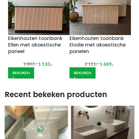
Eikenhouten toonbank
Eikenhouten toonbank
Ellen met akoestische
Elodie met akoestische
paneel
panelen
1 510
,-
1 689
,-
1 887
,-
2 111
,-
BEKIJKEN
BEKIJKEN
Recent bekeken producten