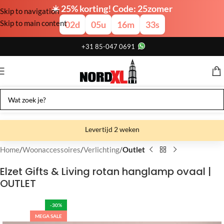
☀️ 25% korting! Code: 25zomer
Skip to navigation
Skip to main content
02
d
05
u
16
m
32
s
+31 85-047 0691
Levertijd 2 weken
Gratis verzending
Home
Woonaccessoires
Verlichting
Outlet
Gratis afhalen
Elzet Gifts & Living rotan hanglamp ovaal |
OUTLET
Showroom bij fabriek
-30%
MEGA SALE