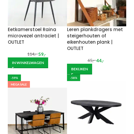
Eetkamerstoel Raina
Leren plankdragers met
microvezel antraciet |
steigerhouten of
OUTLET
eikenhouten plank |
OUTLET
59
,-
114
,-
44
,-
65
,-
IN WINKELWAGEN
BEKIJKEN
-59%
-58%
MEGA SALE