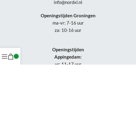
info@nordxl.nl
Openingstijden Groningen
ma-vr: 7-16 uur
za: 10-16 uur
Openingstijden
Appingedam:
0
vr: 11-17 uur
za: 10-16 uur
Week 30-32: gesloten
Tel.: +31 50-230 1066
Whatsapp:
+31 85-047 0691
Wijzigingen of status updates uitsluitend via email.