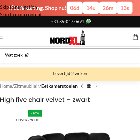
Skip to navigation
🛒20% korting. Shop nu!
06
d
14
u
26
m
13
s
Skip to main content
+31 85-047 0691
Levertijd 2 weken
Gratis verzending
Home
Zitmeubilair
Eetkamerstoelen
Gratis afhalen
High five chair velvet – zwart
Showroom bij fabriek
-20%
UITVERKOCHT