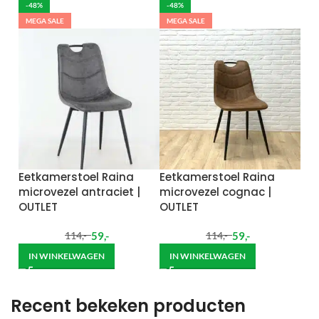
-48%
-48%
MEGA SALE
MEGA SALE
Eetkamerstoel Raina
Eetkamerstoel Raina
microvezel antraciet |
microvezel cognac |
OUTLET
OUTLET
59
,-
59
,-
114
,-
114
,-
IN WINKELWAGEN
IN WINKELWAGEN
Recent bekeken producten