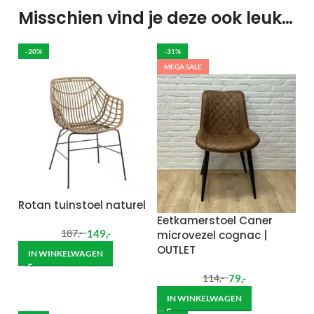
Misschien vind je deze ook leuk…
-20%
-31%
MEGA SALE
Rotan tuinstoel naturel
Eetkamerstoel Caner
149
,-
microvezel cognac |
187
,-
OUTLET
IN WINKELWAGEN
79
,-
114
,-
IN WINKELWAGEN