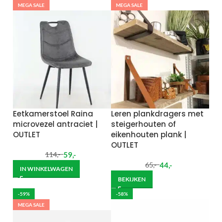
MEGA SALE
MEGA SALE
Eetkamerstoel Raina
Leren plankdragers met
microvezel antraciet |
steigerhouten of
OUTLET
eikenhouten plank |
OUTLET
59
,-
114
,-
44
,-
65
,-
IN WINKELWAGEN
BEKIJKEN
-59%
-58%
MEGA SALE