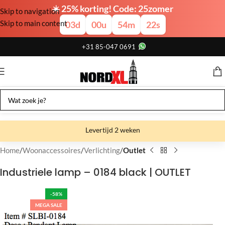
☀️ 25% korting! Code: 25zomer
Skip to navigation
Skip to main content
03
d
00
u
54
m
21
s
+31 85-047 0691
Levertijd 2 weken
Gratis verzending
Home
Woonaccessoires
Verlichting
Outlet
Gratis afhalen
Industriele lamp – 0184 black | OUTLET
Showroom bij fabriek
-58%
MEGA SALE