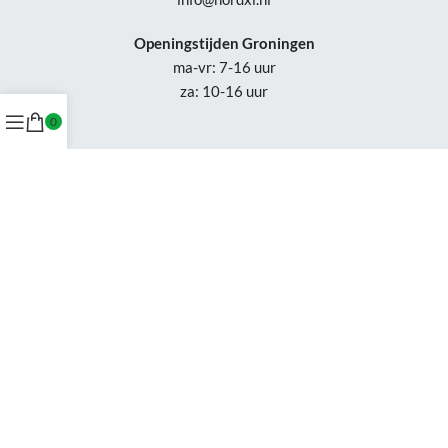
Openingstijden Groningen
ma-vr: 7-16 uur
za: 10-16 uur
0
Openingstijden
Appingedam:
vr: 11-17 uur
za: 10-16 uur
Week 30-32: gesloten
Tel.: +31 50-230 1066
Whatsapp:
+31 85-047 0691
Wijzigingen of status updates uitsluitend via email.