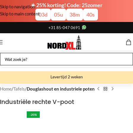
☀️ 25% korting! Code: 25zomer
Skip to navigation
Skip to main content
03
d
05
u
38
m
39
s
+31 85-047 0691
Levertijd 2 weken
Gratis verzending
Home
Tafels
Douglashout en industriele poten
Gratis afhalen
Industriële rechte V-poot
Showroom bij fabriek
-20%