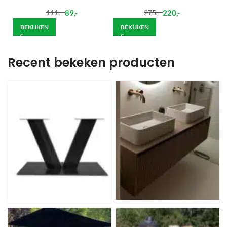
89
,-
220
,-
111
,-
275
,-
BEKIJKEN
BEKIJKEN
Recent bekeken producten