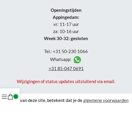
Openingstijden
Appingedam:
vr: 11-17 uur
za: 10-16 uur
Week 30-32: gesloten
Tel.: +31 50-230 1066
Whatsapp:
+31 85-047 0691
Wijzigingen of status updates uitsluitend via email.
0
Gebruik van deze site, betekent dat je de
algemene voorwaarden
accepteert en waar van toepassing de algemene voorwaarden van
derde verkopers. Om je zo goed mogelijk te helpen gebruikt NordXL
cookies
. Zie ook onze
privacyverklaring
.