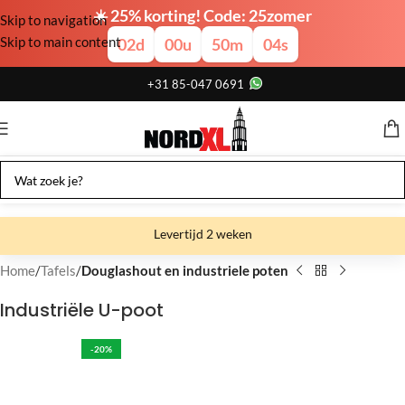
☀️ 25% korting! Code: 25zomer
Skip to navigation
Skip to main content
02
d
00
u
50
m
03
s
+31 85-047 0691
Levertijd 2 weken
Gratis verzending
Home
Tafels
Douglashout en industriele poten
Gratis afhalen
Industriële U-poot
Showroom bij fabriek
-20%