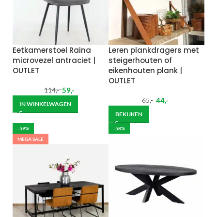
Eetkamerstoel Raina
Leren plankdragers met
microvezel antraciet |
steigerhouten of
OUTLET
eikenhouten plank |
OUTLET
59
,-
114
,-
44
,-
65
,-
IN WINKELWAGEN
BEKIJKEN
-59%
-58%
MEGA SALE