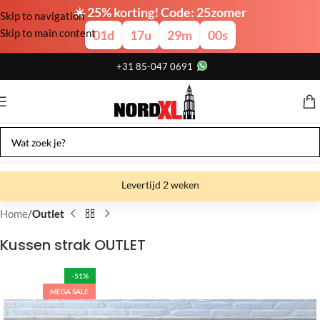
☀️ 25% korting! Code: 25zomer
Skip to navigation
Skip to main content
01
d
17
u
29
m
00
s
+31 85-047 0691
Levertijd 2 weken
Gratis verzending
Home
Outlet
Gratis afhalen
Kussen strak OUTLET
Showroom bij fabriek
-51%
MEGA SALE