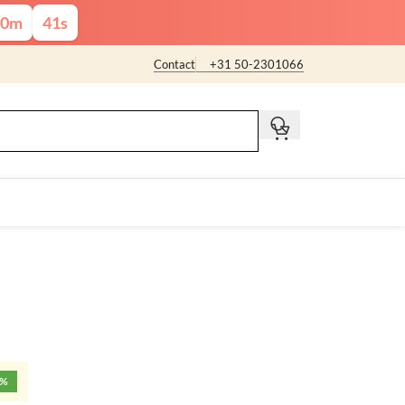
0
m
40
s
Contact
+31 50-2301066
t
5%