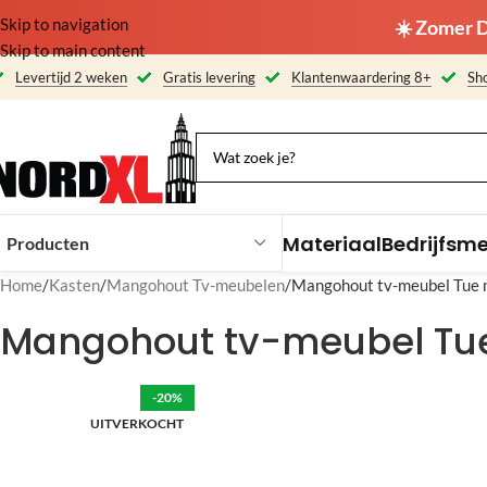
Skip to navigation
☀️ Zomer D
Skip to main content
Levertijd 2 weken
Gratis levering
Klantenwaardering 8+
Sho
Materiaal
Bedrijfsm
Producten
Home
Kasten
Mangohout Tv-meubelen
Mangohout tv-meubel Tue m
Mangohout tv-meubel Tue
-20%
UITVERKOCHT