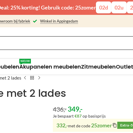
eal: 25% korting! Gebruik code: 25zomer
02
d
02
u
2
wroom bij fabriek
Winkel in Appingedam
NIEUW
eubelen
Akupanelen meubelen
Zitmeubelen
Outle
et 2 lades
 met 2 lades
349
,-
436
,-
Je bespaart
€87
op basisprijs
332,-
25zomer
Extra -
met de code