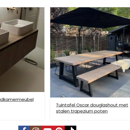
ze verzendmethode te kiezen. Het kan voorkomen dat u een handje mo
nden is niet mogelijk. Dient je meubel met een verhuislift op de gew
e bezorging op etage rekenen wij hier extra kosten voor, prijs op aan
badkamermeubel
Tuintafel Oscar douglashout met
stalen trapezium poten
vering mogelijk. Kleine pakketten kunnen via DHL verstuurd worden, 
s is per pallet en is op aanvraag.