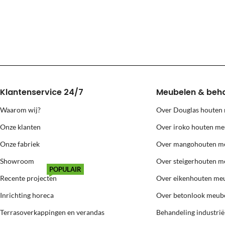
Levering naar eilanden (Texel, Vlie
Voor levering naar bovenstaande eilanden berekenen wij extra kosten
Klantenservice 24/7
Meubelen & beh
Waarom wij?
Over Douglas houten
Onze klanten
Over iroko houten me
Onze fabriek
Over mangohouten m
Showroom
Over steigerhouten m
POPULAIR
Recente projecten
Over eikenhouten me
Inrichting horeca
Over betonlook meub
Terrasoverkappingen en verandas
Behandeling industri