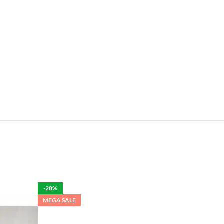
e.
len is het mogelijk om de bestelling tegen betaling
rdelijk voor de eventuele schade aan het product.
-28%
MEGA SALE
per week in rekening brengen.