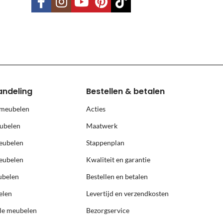
land, Terschelling, Ameland, Schier
, prijs op aanvraag.
andeling
Bestellen & betalen
 meubelen
Acties
ubelen
Maatwerk
eubelen
Stappenplan
eubelen
Kwaliteit en garantie
ubelen
Bestellen en betalen
elen
Levertijd en verzendkosten
ële meubelen
Bezorgservice