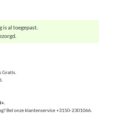
 is al toegepast.
ezorgd.
 Gratis.
ë.
8+.
lling? Bel onze klantenservice +3150-2301066.