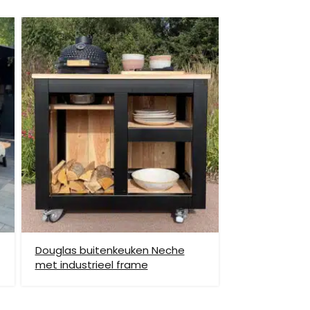
et helpen om de goederen op de juiste plek te
enste locatie te komen, dan dien je dit zelf en op
vraag.
Douglas buitenkeuken Neche
met industrieel frame
hiervoor brengen wij verzendkosten in rekening.