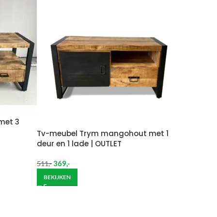
 moeten brengen. De kosten hiervan zijn €59 daar
Wil je het meubel gemonteerd hebben op een
met 3
Tv-meubel Trym mangohout met 1
deur en 1 lade | OUTLET
369
,-
511
,-
BEKIJKEN
ndje moet helpen om de goederen op de juiste
itgebreide bezorging op begane grond rekenen wij