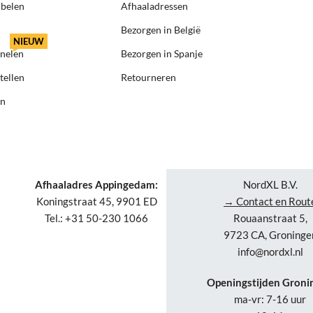
ubelen
Afhaaladressen
Bezorgen in België
NIEUW
anelen
Bezorgen in Spanje
tellen
Retourneren
en
Afhaaladres Appingedam:
NordXL B.V.
Koningstraat 45, 9901 ED
→ Contact en Rout
Tel.: +31 50-230 1066
Rouaanstraat 5,
9723 CA, Groninge
info@nordxl.nl
Openingstijden Groni
ma-vr: 7-16 uur