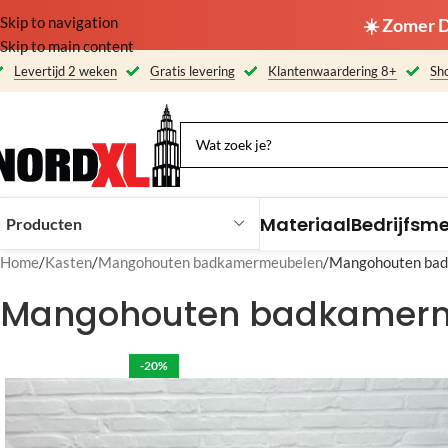
Skip to navigation
☀️ Zomer D
Skip to main content
Levertijd 2 weken
Gratis levering
Klantenwaardering 8+
Sho
Materiaal
Bedrijfsm
Producten
Home
Kasten
Mangohouten badkamermeubelen
Mangohouten badk
Mangohouten badkamerme
-20%