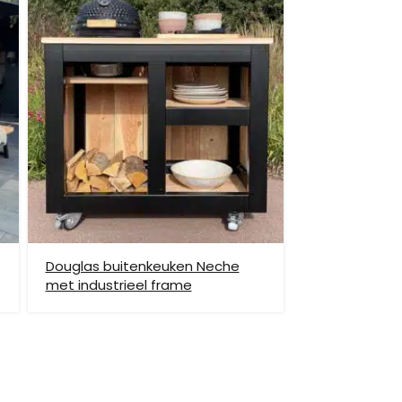
et helpen om de goederen op de juiste plek te
enste locatie te komen, dan dien je dit zelf en op
vraag.
Douglas buitenkeuken Neche
met industrieel frame
hiervoor brengen wij verzendkosten in rekening.
monnikoog en Borkum)