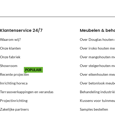
Voor levering naar bovenstaande eilanden berekenen wij extra kosten
Klantenservice 24/7
Meubelen & beh
Waarom wij?
Over Douglas houten
Onze klanten
Over iroko houten me
Onze fabriek
Over mangohouten m
Showroom
Over steigerhouten m
POPULAIR
Recente projecten
Over eikenhouten me
Inrichting horeca
Over betonlook meub
Terrasoverkappingen en verandas
Behandeling industri
Projectinrichting
Kussens voor tuinme
Zakelijke partners
Samples bestellen