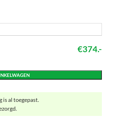
€374.-
INKELWAGEN
 is al toegepast.
ezorgd.