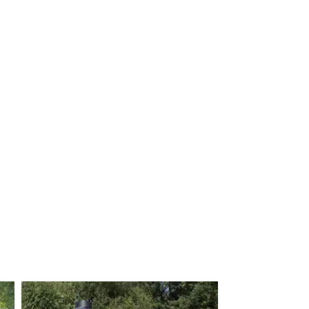
Wil je het meubel gemonteerd hebben op een
ndje moet helpen om de goederen op de juiste
itgebreide bezorging op begane grond rekenen wij