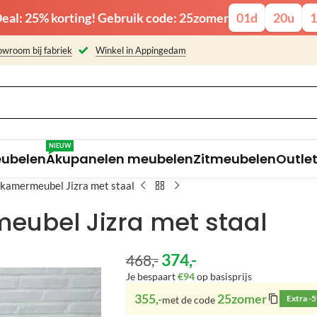
eal: 25% korting! Gebruik code: 25zomer
01
d
20
u
1
wroom bij fabriek
Winkel in Appingedam
NIEUW
eubelen
Akupanelen meubelen
Zitmeubelen
Outle
amermeubel Jizra met staal
ubel Jizra met staal
374
,-
468
,-
Je bespaart
€94
op basisprijs
355,-
25zomer
Extra -
met de code