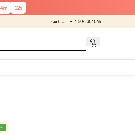
4
m
11
s
Contact
+31 50-2301066
t
5%