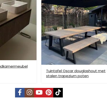
ze verzendmethode te kiezen. Het kan voorkomen dat u een handje mo
nden is niet mogelijk. Dient je meubel met een verhuislift op de gew
e bezorging op etage rekenen wij hier extra kosten voor, prijs op aan
badkamermeubel
Tuintafel Oscar douglashout met
stalen trapezium poten
vering mogelijk. Kleine pakketten kunnen via DHL verstuurd worden, 
s is per pallet en is op aanvraag.
land, Terschelling, Ameland, Schier