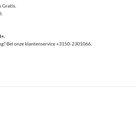
 Gratis.
ë.
8+.
lling? Bel onze klantenservice +3150-2301066.