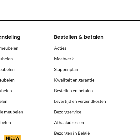
, prijs op aanvraag.
andeling
Bestellen & betalen
 meubelen
Acties
ubelen
Maatwerk
eubelen
Stappenplan
eubelen
Kwaliteit en garantie
ubelen
Bestellen en betalen
elen
Levertijd en verzendkosten
ële meubelen
Bezorgservice
ubelen
Afhaaladressen
Bezorgen in België
NIEUW