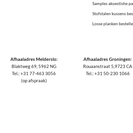
Samples akoestishe p
Stofstalen kussens bes
Losse planken bestell
Afhaaladres Melderslo:
Afhaaladres Groningen:
Blaktweg 69, 5962 NG
Rouaanstraat 5,9723 CA
Tel.: +31 77-463 3056
Tel.: +31 50-230 1066
(op afspraak)