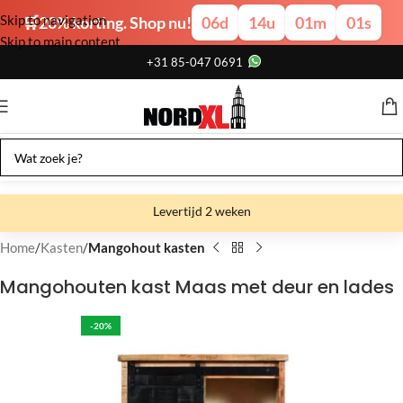
Skip to navigation
🛒20% korting. Shop nu!
06
d
14
u
01
m
01
s
Skip to main content
+31 85-047 0691
Levertijd 2 weken
Gratis verzending
Home
Kasten
Mangohout kasten
Gratis afhalen
Mangohouten kast Maas met deur en lades
Showroom bij fabriek
-20%