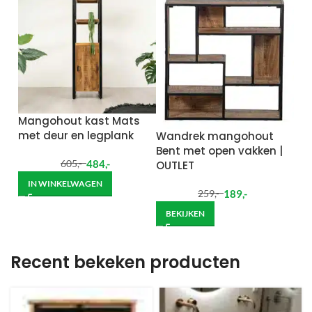
Mangohout kast Mats
met deur en legplank
Wandrek mangohout
Bent met open vakken |
484
,-
OUTLET
605
,-
IN WINKELWAGEN
189
,-
259
,-
BEKIJKEN
Recent bekeken producten