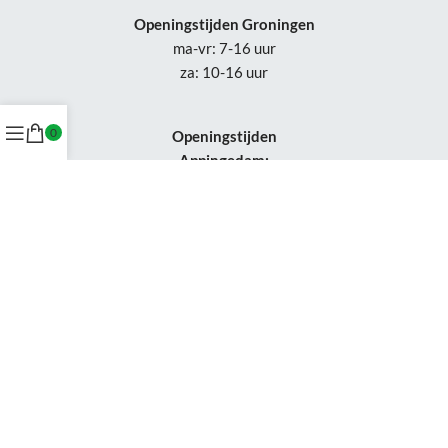
Openingstijden Groningen
ma-vr: 7-16 uur
za: 10-16 uur
0
Openingstijden
Appingedam:
vr: 11-17 uur
za: 10-16 uur
Week 30-32: gesloten
Tel.: +31 50-230 1066
Whatsapp:
+31 85-047 0691
Wijzigingen of status updates uitsluitend via email.
Gebruik van deze site, betekent dat je de
algemene voorwaarden