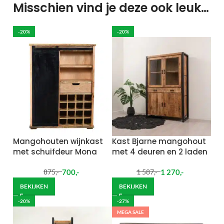
Misschien vind je deze ook leuk…
-20%
-20%
Mangohouten wijnkast
Kast Bjarne mangohout
met schuifdeur Mona
met 4 deuren en 2 laden
700
,-
1 270
,-
875
,-
1 587
,-
BEKIJKEN
BEKIJKEN
-20%
-27%
MEGA SALE