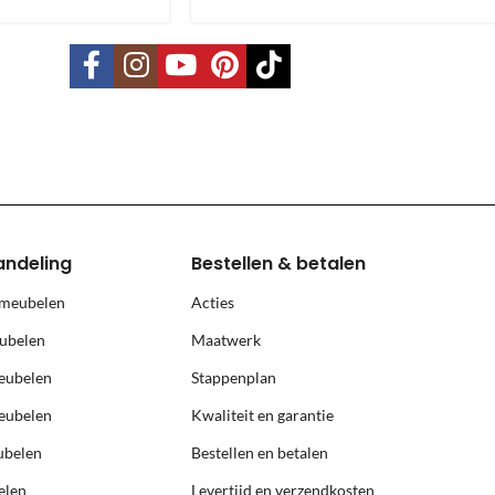
vering mogelijk. Kleine pakketten kunnen via DHL verstuurd worden, 
s is per pallet en is op aanvraag.
land, Terschelling, Ameland, Schier
, prijs op aanvraag.
andeling
Bestellen & betalen
 meubelen
Acties
ubelen
Maatwerk
eubelen
Stappenplan
eubelen
Kwaliteit en garantie
ubelen
Bestellen en betalen
elen
Levertijd en verzendkosten