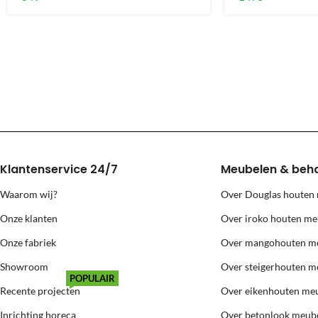
Voor bestellingen buiten Nederland en België is alleen standaard le
Grote meubels worden via een andere transporteur geleverd, deze prij
Levering naar eilanden (Texel, Vlie
Voor levering naar bovenstaande eilanden berekenen wij extra kosten
Klantenservice 24/7
Meubelen & beh
Waarom wij?
Over Douglas houten
Onze klanten
Over iroko houten me
Onze fabriek
Over mangohouten m
Showroom
Over steigerhouten m
POPULAIR
Recente projecten
Over eikenhouten me
Inrichting horeca
Over betonlook meub