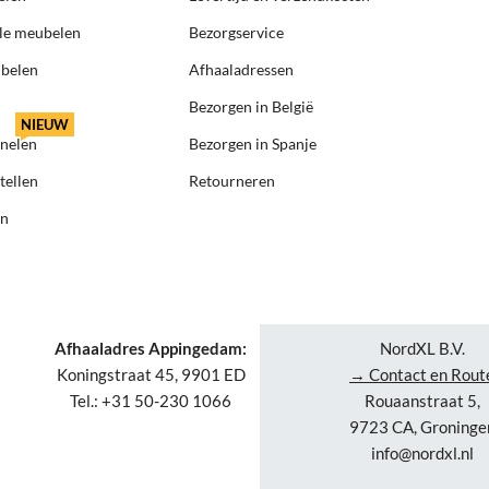
ële meubelen
Bezorgservice
ubelen
Afhaaladressen
Bezorgen in België
NIEUW
anelen
Bezorgen in Spanje
tellen
Retourneren
en
Afhaaladres Appingedam:
NordXL B.V.
Koningstraat 45, 9901 ED
→ Contact en Rout
Tel.: +31 50-230 1066
Rouaanstraat 5,
9723 CA, Groninge
info@nordxl.nl