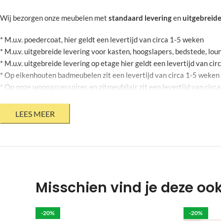
Wij bezorgen onze meubelen met
standaard levering
en
uitgebreide
* M.u.v. poedercoat, hier geldt een levertijd van circa 1-5 weken
* M.u.v. uitgebreide levering voor kasten, hoogslapers, bedstede, l
* M.u.v. uitgebreide levering op etage hier geldt een levertijd van ci
* Op eikenhouten badmeubelen zit een levertijd van circa 1-5 weken
* Op onze woonaccessoires en zitmeubilair zit een levertijd van circ
* Op stalen bloembakken zit een levertijd van circa 2-6 weken
* Mits jouw agenda dit toelaat
* Bovenstaande levertijden zijn onder voorbehoud en kunnen geen r
* Levertijden op onze product informatie pagina zijn momenteel niet 
Krappe deadline?
Heb jij een meubel voor een bepaalde datum nodi
door een externe te laten leveren, hierbij is het niet mogelijk om je
Misschien vind je deze oo
Poten die gegalvaniseerd moeten worden hebben een langere levertij
Het is belangrijk om het meubel zelf te controleren op eventuele sch
-20%
-20%