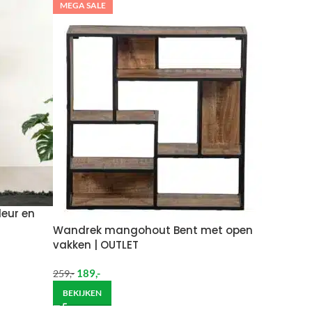
MEGA SALE
per week in rekening brengen.
 moeten brengen. De kosten hiervan zijn €59 daar
Wil je het meubel gemonteerd hebben op een
eur en
Wandrek mangohout Bent met open
vakken | OUTLET
189
,-
259
,-
BEKIJKEN
ndje moet helpen om de goederen op de juiste