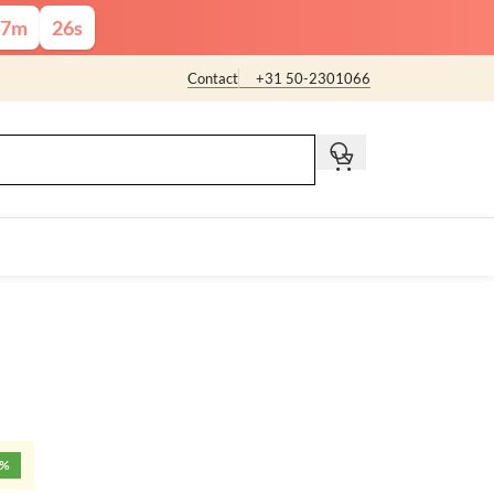
7
m
25
s
Contact
+31 50-2301066
t
5%