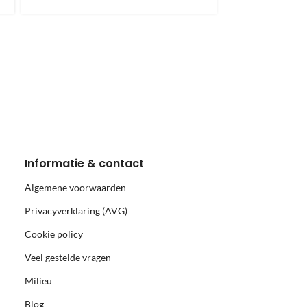
hiervoor brengen wij verzendkosten in rekening.
monnikoog en Borkum)
Informatie & contact
Algemene voorwaarden
Privacyverklaring (AVG)
Cookie policy
Veel gestelde vragen
Milieu
Blog