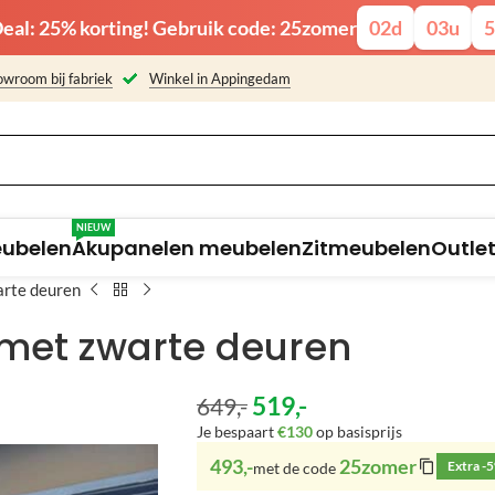
eal: 25% korting! Gebruik code: 25zomer
02
d
03
u
5
wroom bij fabriek
Winkel in Appingedam
NIEUW
eubelen
Akupanelen meubelen
Zitmeubelen
Outle
rte deuren
met zwarte deuren
519
,-
649
,-
Je bespaart
€130
op basisprijs
493,-
25zomer
Extra -
met de code