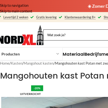
Skip to navigation
☀️ Zomer D
Skip to main content
Levertijd 2 weken
Gratis levering
Klantenwaardering 8+
Sho
Materiaal
Bedrijfsm
Producten
Home
Kasten
Mangohout kasten
Mangohouten kast Potan met zwa
Mangohouten kast Potan 
-20%
UITVERKOCHT