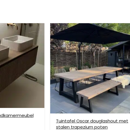
age aan wanden is niet mogelijk. Bestel je 2 of meer meubels voor u
ze verzendmethode te kiezen. Het kan voorkomen dat u een handje mo
nden is niet mogelijk. Dient je meubel met een verhuislift op de gew
e bezorging op etage rekenen wij hier extra kosten voor, prijs op aan
badkamermeubel
Tuintafel Oscar douglashout met
stalen trapezium poten