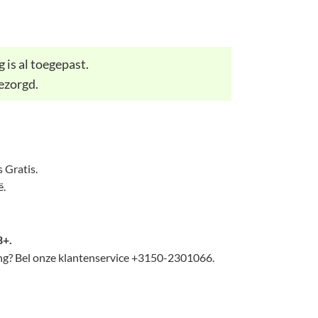
 is al toegepast.
ezorgd.
 Gratis.
ë.
8+.
lling? Bel onze klantenservice +3150-2301066.