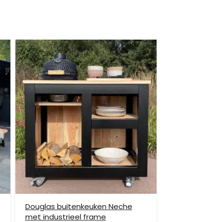
itgebreide bezorging op begane grond rekenen wij
et helpen om de goederen op de juiste plek te
enste locatie te komen, dan dien je dit zelf en op
vraag.
Douglas buitenkeuken Neche
met industrieel frame