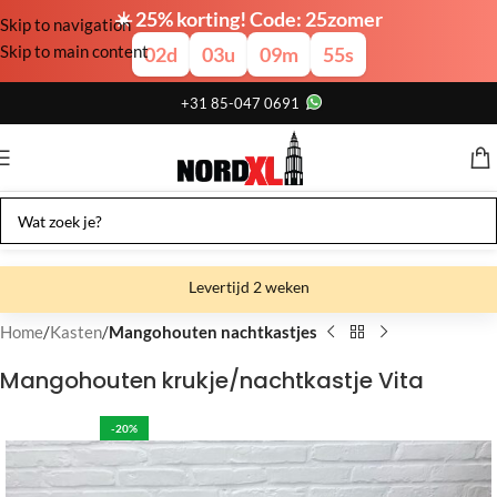
☀️ 25% korting! Code: 25zomer
Skip to navigation
Skip to main content
02
d
03
u
09
m
54
s
+31 85-047 0691
Levertijd 2 weken
Gratis verzending
Home
Kasten
Mangohouten nachtkastjes
Gratis afhalen
Mangohouten krukje/nachtkastje Vita
Showroom bij fabriek
-20%