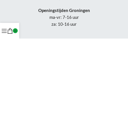
Openingstijden Groningen
ma-vr: 7-16 uur
za: 10-16 uur
0
Openingstijden
Appingedam:
vr: 11-17 uur
za: 10-16 uur
Week 30-32: gesloten
Tel.: +31 50-230 1066
Whatsapp:
+31 85-047 0691
Wijzigingen of status updates uitsluitend via email.