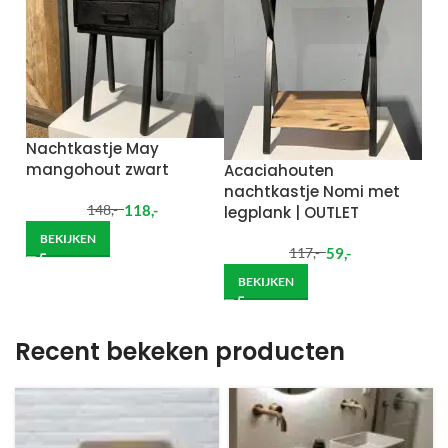
Nachtkastje May
mangohout zwart
Acaciahouten
nachtkastje Nomi met
118
,-
legplank | OUTLET
148
,-
BEKIJKEN
59
,-
117
,-
BEKIJKEN
Recent bekeken producten