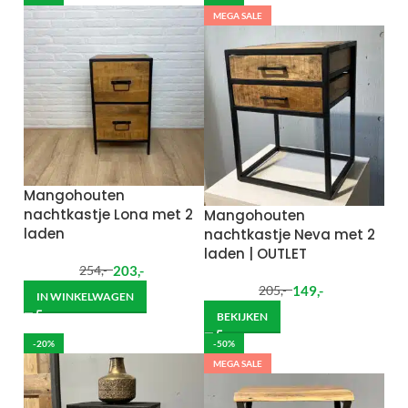
MEGA SALE
Mangohouten
nachtkastje Lona met 2
Mangohouten
laden
nachtkastje Neva met 2
laden | OUTLET
203
,-
254
,-
149
,-
205
,-
IN WINKELWAGEN
BEKIJKEN
-20%
-50%
MEGA SALE