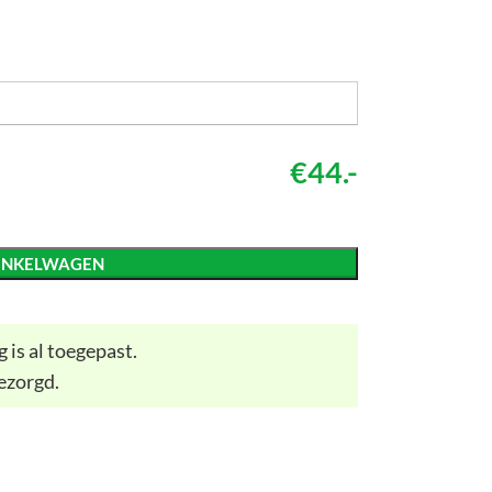
€44.-
INKELWAGEN
 is al toegepast.
ezorgd.