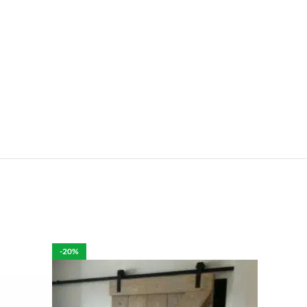
e.
len is het mogelijk om de bestelling tegen betaling
rdelijk voor de eventuele schade aan het product.
-20%
per week in rekening brengen.