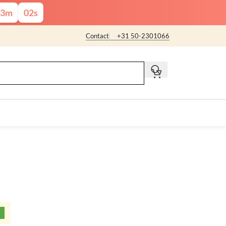
3
m
01
s
Contact
+31 50-2301066
t