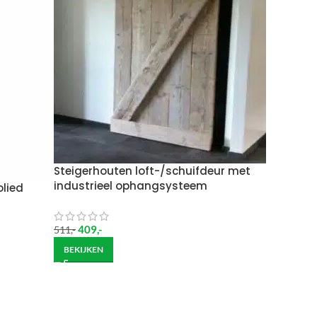
 moeten brengen. De kosten hiervan zijn €59 daar
Wil je het meubel gemonteerd hebben op een
Steigerhouten loft-/schuifdeur met
industrieel ophangsysteem
lied
409
,-
511
,-
BEKIJKEN
ndje moet helpen om de goederen op de juiste
itgebreide bezorging op begane grond rekenen wij