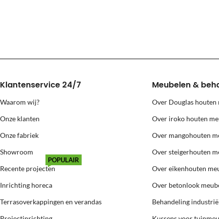
Levering naar eilanden (Texel, Vlie
Voor levering naar bovenstaande eilanden berekenen wij extra kosten
Klantenservice 24/7
Meubelen & beh
Waarom wij?
Over Douglas houten
Onze klanten
Over iroko houten me
Onze fabriek
Over mangohouten m
Showroom
Over steigerhouten m
POPULAIR
Recente projecten
Over eikenhouten me
Inrichting horeca
Over betonlook meub
Terrasoverkappingen en verandas
Behandeling industri
Projectinrichting
Kussens voor tuinme