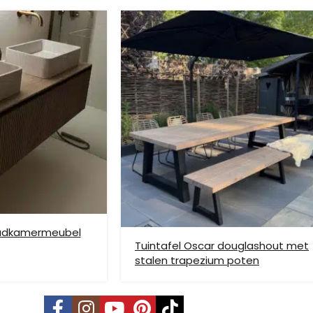
ze verzendmethode te kiezen. Het kan voorkomen dat u een handje mo
nden is niet mogelijk. Dient je meubel met een verhuislift op de gew
e bezorging op etage rekenen wij hier extra kosten voor, prijs op aan
badkamermeubel
Tuintafel Oscar douglashout met
stalen trapezium poten
vering mogelijk. Kleine pakketten kunnen via DHL verstuurd worden, 
s is per pallet en is op aanvraag.