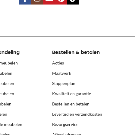
land, Terschelling, Ameland, Schier
, prijs op aanvraag.
andeling
Bestellen & betalen
 meubelen
Acties
ubelen
Maatwerk
eubelen
Stappenplan
eubelen
Kwaliteit en garantie
ubelen
Bestellen en betalen
elen
Levertijd en verzendkosten
ële meubelen
Bezorgservice
ubelen
Afhaaladressen