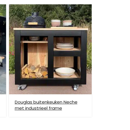
et helpen om de goederen op de juiste plek te
enste locatie te komen, dan dien je dit zelf en op
vraag.
Douglas buitenkeuken Neche
met industrieel frame
hiervoor brengen wij verzendkosten in rekening.