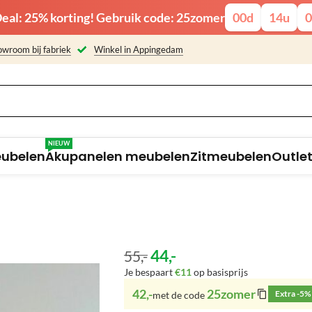
eal: 25% korting! Gebruik code: 25zomer
00
d
14
u
0
wroom bij fabriek
Winkel in Appingedam
NIEUW
eubelen
Akupanelen meubelen
Zitmeubelen
Outle
44
,-
55
,-
Je bespaart
€11
op basisprijs
42,-
25zomer
Extra -5%
met de code