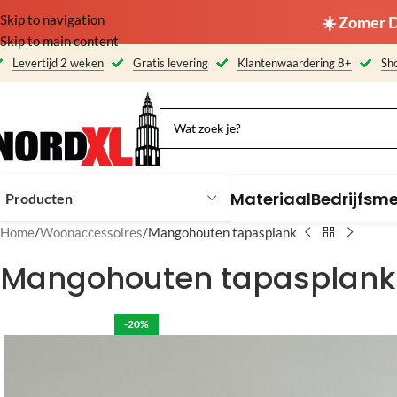
Skip to navigation
☀️ Zomer D
Skip to main content
Levertijd 2 weken
Gratis levering
Klantenwaardering 8+
Sho
Materiaal
Bedrijfsm
Producten
Home
Woonaccessoires
Mangohouten tapasplank
Mangohouten tapasplank
-20%