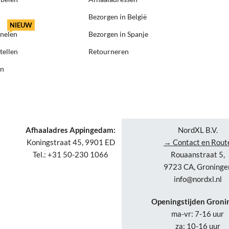
Bezorgen in België
NIEUW
anelen
Bezorgen in Spanje
tellen
Retourneren
en
Afhaaladres Appingedam:
NordXL B.V.
Koningstraat 45, 9901 ED
→ Contact en Rout
Tel.: +31 50-230 1066
Rouaanstraat 5,
9723 CA, Groninge
info@nordxl.nl
Openingstijden Groni
ma-vr: 7-16 uur
za: 10-16 uur