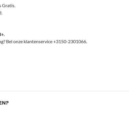
 Gratis.
ë.
8+.
lling? Bel onze klantenservice +3150-2301066.
EN?