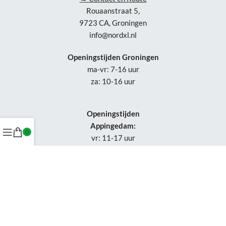
Rouaanstraat 5,
9723 CA, Groningen
info@nordxl.nl
Openingstijden Groningen
ma-vr: 7-16 uur
za: 10-16 uur
Openingstijden
Appingedam:
0
vr: 11-17 uur
za: 10-16 uur
Week 30-32: gesloten
Tel.: +31 50-230 1066
Whatsapp:
+31 85-047 0691