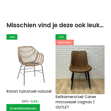
Misschien vind je deze ook leuk…
-20%
-31%
MEGA SALE
Rotan tuinstoel naturel
Eetkamerstoel Caner
149
,-
microvezel cognac |
187
,-
OUTLET
IN WINKELWAGEN