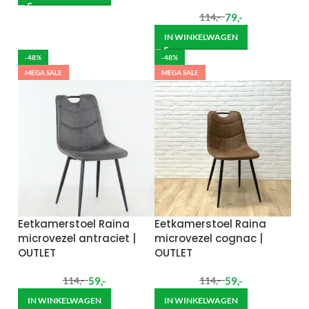
79
,-
114
,-
IN WINKELWAGEN
-48%
-48%
MEGA SALE
MEGA SALE
Eetkamerstoel Raina
Eetkamerstoel Raina
microvezel antraciet |
microvezel cognac |
OUTLET
OUTLET
59
,-
59
,-
114
,-
114
,-
IN WINKELWAGEN
IN WINKELWAGEN