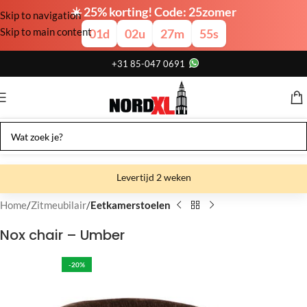
☀️ 25% korting! Code: 25zomer
Skip to navigation
Skip to main content
01
d
02
u
27
m
55
s
+31 85-047 0691
Levertijd 2 weken
Gratis verzending
Home
Zitmeubilair
Eetkamerstoelen
Gratis afhalen
Nox chair – Umber
Showroom bij fabriek
-20%