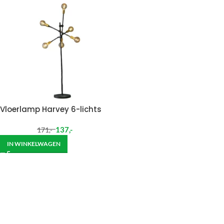
Vloerlamp Harvey 6-lichts
137
,-
171
,-
IN WINKELWAGEN