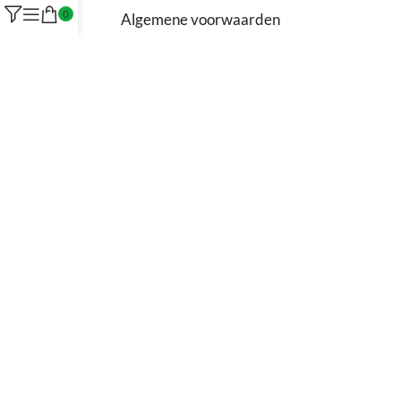
0
Algemene voorwaarden
Privacyverklaring (AVG)
Cookie policy
Veel gestelde vragen
Milieu
Blog
NIEUW
Winkel in Appingedam
Showroom in Groningen