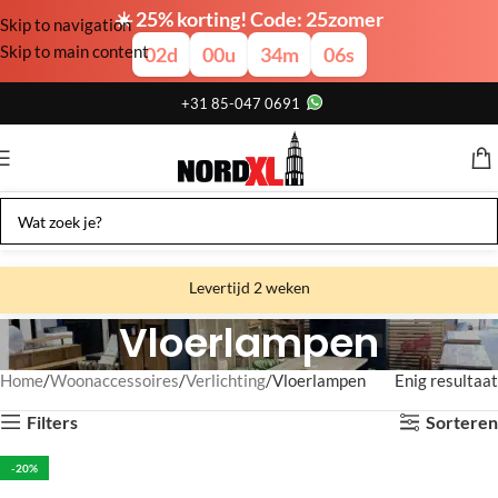
☀️ 25% korting! Code: 25zomer
Skip to navigation
Skip to main content
02
d
00
u
34
m
05
s
+31 85-047 0691
Levertijd 2 weken
Vloerlampen
Gratis verzending
Gratis afhalen
Home
Woonaccessoires
Verlichting
Vloerlampen
Enig resultaat
Showroom bij fabriek
Filters
Sorteren
-20%