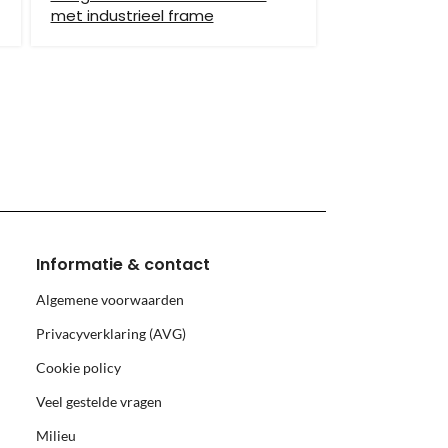
met industrieel frame
hiervoor brengen wij verzendkosten in rekening.
monnikoog en Borkum)
Informatie & contact
Algemene voorwaarden
Privacyverklaring (AVG)
Cookie policy
Veel gestelde vragen
Milieu