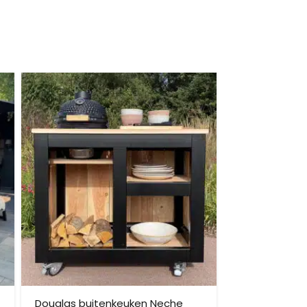
itgebreide bezorging op begane grond rekenen wij
et helpen om de goederen op de juiste plek te
enste locatie te komen, dan dien je dit zelf en op
vraag.
Douglas buitenkeuken Neche