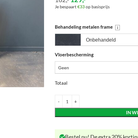
Je bespaart
€33
op basisprijs
Behandeling metalen frame
i
Onbehandeld
Vloerbescherming
Geen
Totaal
IN W
Bestel nu! De extra 20% korting