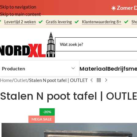
Skip to navigation
☀️ Zomer D
Skip to main content
Levertijd 2 weken
Gratis levering
Klantenwaardering 8+
Sho
Materiaal
Bedrijfsm
Producten
Home
Outlet
Stalen N poot tafel | OUTLET
Stalen N poot tafel | OUTL
-20%
MEGA SALE