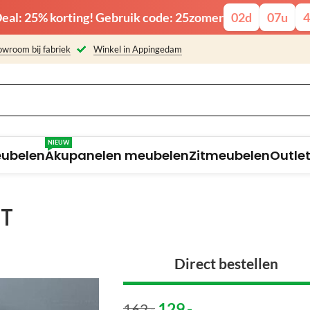
eal: 25% korting! Gebruik code: 25zomer
02
d
07
u
4
wroom bij fabriek
Winkel in Appingedam
NIEUW
eubelen
Akupanelen meubelen
Zitmeubelen
Outle
ET
Direct bestellen
129
,-
162
,-