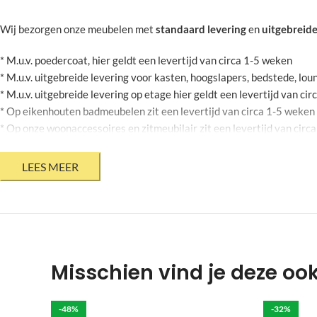
Wij bezorgen onze meubelen met
standaard levering
en
uitgebreide
* M.u.v. poedercoat, hier geldt een levertijd van circa 1-5 weken
* M.u.v. uitgebreide levering voor kasten, hoogslapers, bedstede, l
* M.u.v. uitgebreide levering op etage hier geldt een levertijd van ci
* Op eikenhouten badmeubelen zit een levertijd van circa 1-5 weken
* Op onze woonaccessoires en zitmeubilair zit een levertijd van circ
* Op stalen bloembakken zit een levertijd van circa 2-6 weken
* Mits jouw agenda dit toelaat
* Bovenstaande levertijden zijn onder voorbehoud en kunnen geen r
* Levertijden op onze product informatie pagina zijn momenteel niet 
Krappe deadline?
Heb jij een meubel voor een bepaalde datum nodi
door een externe te laten leveren, hierbij is het niet mogelijk om je
Misschien vind je deze oo
Poten die gegalvaniseerd moeten worden hebben een langere levertij
Het is belangrijk om het meubel zelf te controleren op eventuele sch
-48%
-32%