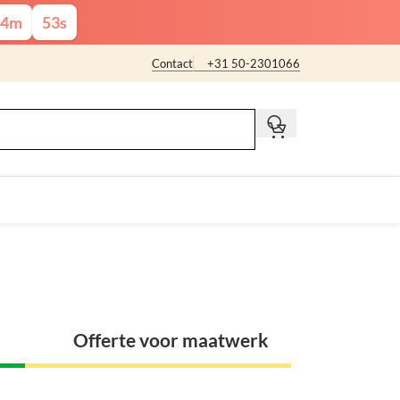
4
m
52
s
Contact
+31 50-2301066
t
Offerte voor maatwerk