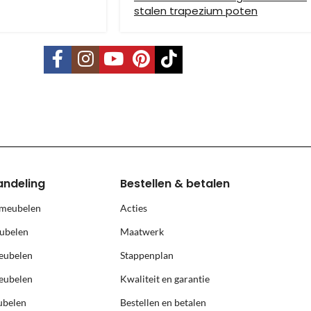
stalen trapezium poten
vering mogelijk. Kleine pakketten kunnen via DHL verstuurd worden, 
s is per pallet en is op aanvraag.
land, Terschelling, Ameland, Schier
, prijs op aanvraag.
andeling
Bestellen & betalen
 meubelen
Acties
ubelen
Maatwerk
eubelen
Stappenplan
eubelen
Kwaliteit en garantie
ubelen
Bestellen en betalen