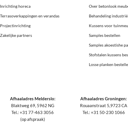
Inrichting horeca
Over betonlook meub
Terrasoverkappingen en verandas
Behandeling industri
Projectinrichting
Kussens voor tuinme
Zakelijke partners
Samples bestellen
Samples akoestishe p
Stofstalen kussens bes
Losse planken bestell
Afhaaladres Melderslo:
Afhaaladres Groningen:
Blaktweg 69, 5962 NG
Rouaanstraat 5,9723 CA
Tel.: +31 77-463 3056
Tel.: +31 50-230 1066
(op afspraak)