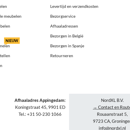
elen
Levertijd en verzendkosten
ële meubelen
Bezorgservice
ubelen
Afhaaladressen
Bezorgen in België
NIEUW
anelen
Bezorgen in Spanje
tellen
Retourneren
en
Afhaaladres Appingedam:
NordXL B.V.
Koningstraat 45, 9901 ED
→ Contact en Rout
Tel.: +31 50-230 1066
Rouaanstraat 5,
9723 CA, Groninge
info@nordxl.nl