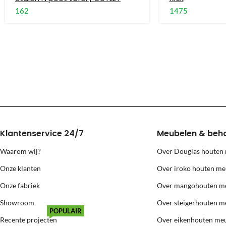
Voor bestellingen buiten Nederland en België is alleen standaard le
162
1475
Grote meubels worden via een andere transporteur geleverd, deze prij
Levering naar eilanden (Texel, Vlie
Voor levering naar bovenstaande eilanden berekenen wij extra kosten
Klantenservice 24/7
Meubelen & beh
Waarom wij?
Over Douglas houten
Onze klanten
Over iroko houten me
Onze fabriek
Over mangohouten m
Showroom
Over steigerhouten m
POPULAIR
Recente projecten
Over eikenhouten me