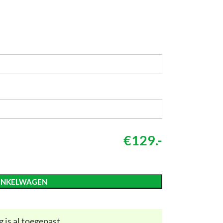
€129.-
INKELWAGEN
 is al toegepast.