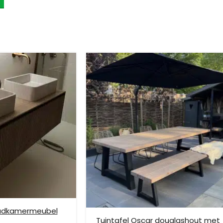
age aan wanden is niet mogelijk. Bestel je 2 of meer meubels voor u
ze verzendmethode te kiezen. Het kan voorkomen dat u een handje mo
nden is niet mogelijk. Dient je meubel met een verhuislift op de gew
e bezorging op etage rekenen wij hier extra kosten voor, prijs op aan
badkamermeubel
Tuintafel Oscar douglashout met