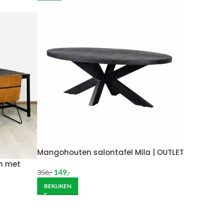
per week in rekening brengen.
 moeten brengen. De kosten hiervan zijn €59 daar
Wil je het meubel gemonteerd hebben op een
Mangohouten salontafel Mila | OUTLET
on met
149
,-
356
,-
BEKIJKEN
ndje moet helpen om de goederen op de juiste