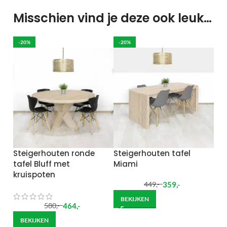
Misschien vind je deze ook leuk…
-20%
-20%
Steigerhouten ronde
Steigerhouten tafel
tafel Bluff met
Miami
kruispoten
359
,-
449
,-
BEKIJKEN
464
,-
580
,-
BEKIJKEN