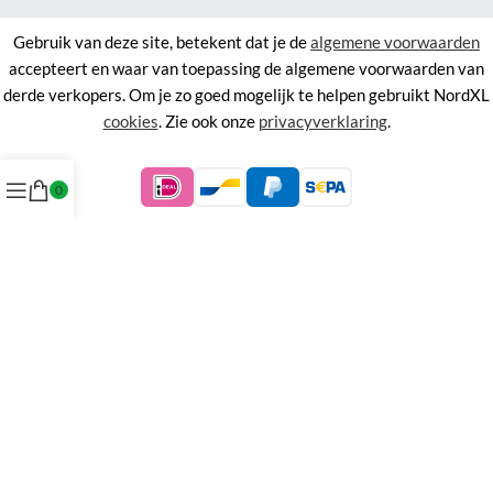
Gebruik van deze site, betekent dat je de
algemene voorwaarden
accepteert en waar van toepassing de algemene voorwaarden van
derde verkopers. Om je zo goed mogelijk te helpen gebruikt NordXL
cookies
. Zie ook onze
privacyverklaring
.
0
©
NordXL
KVK 71338403, BTW NL858676394B01.
Aan de informatie op deze site kunnen geen rechten worden
ontleend.
Alle rechten voorbehouden. Alle prijzen zijn inclusief BTW.
Menu