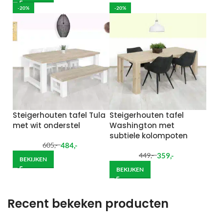
-20%
-20%
Steigerhouten tafel Tula
Steigerhouten tafel
met wit onderstel
Washington met
subtiele kolompoten
484
,-
605
,-
359
,-
449
,-
BEKIJKEN
BEKIJKEN
Recent bekeken producten