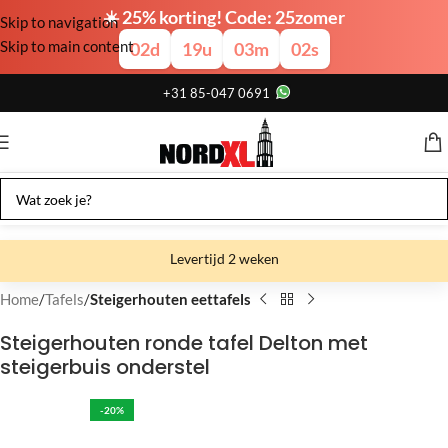
☀️ 25% korting! Code: 25zomer
Skip to navigation
Skip to main content
02
d
19
u
03
m
02
s
+31 85-047 0691
Levertijd 2 weken
Gratis verzending
Home
Tafels
Steigerhouten eettafels
Gratis afhalen
Steigerhouten ronde tafel Delton met
steigerbuis onderstel
Showroom bij fabriek
-20%