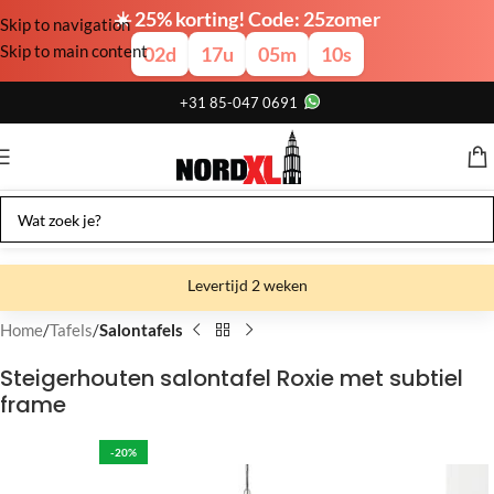
☀️ 25% korting! Code: 25zomer
Skip to navigation
Skip to main content
02
d
17
u
05
m
10
s
+31 85-047 0691
Levertijd 2 weken
Gratis verzending
Home
Tafels
Salontafels
Gratis afhalen
Steigerhouten salontafel Roxie met subtiel
frame
Showroom bij fabriek
-20%