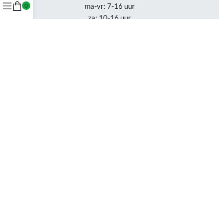
ma-vr: 7-16 uur
0
za: 10-16 uur
Openingstijden
Appingedam:
vr: 11-17 uur
za: 10-16 uur
Week 30-32: gesloten
Tel.: +31 50-230 1066
Whatsapp:
+31 85-047 0691
Wijzigingen of status updates uitsluitend via email.
Gebruik van deze site, betekent dat je de
algemene voorwaarden
accepteert en waar van toepassing de algemene voorwaarden van