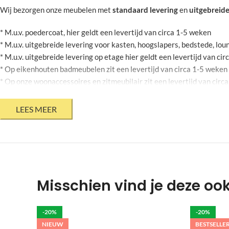
Wij bezorgen onze meubelen met
standaard levering
en
uitgebreide
* M.u.v. poedercoat, hier geldt een levertijd van circa 1-5 weken
* M.u.v. uitgebreide levering voor kasten, hoogslapers, bedstede, l
* M.u.v. uitgebreide levering op etage hier geldt een levertijd van ci
* Op eikenhouten badmeubelen zit een levertijd van circa 1-5 weken
* Op onze woonaccessoires en zitmeubilair zit een levertijd van circ
* Op stalen bloembakken zit een levertijd van circa 2-6 weken
* Mits jouw agenda dit toelaat
* Bovenstaande levertijden zijn onder voorbehoud en kunnen geen r
* Levertijden op onze product informatie pagina zijn momenteel niet 
Krappe deadline?
Heb jij een meubel voor een bepaalde datum nodi
door een externe te laten leveren, hierbij is het niet mogelijk om je
Misschien vind je deze oo
Poten die gegalvaniseerd moeten worden hebben een langere levertij
Het is belangrijk om het meubel zelf te controleren op eventuele sch
-20%
-20%
NIEUW
BESTSELLE