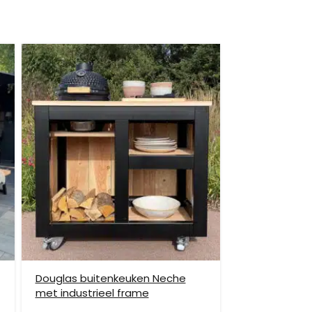
itgebreide bezorging op begane grond rekenen wij
et helpen om de goederen op de juiste plek te
enste locatie te komen, dan dien je dit zelf en op
vraag.
Douglas buitenkeuken Neche
met industrieel frame
hiervoor brengen wij verzendkosten in rekening.