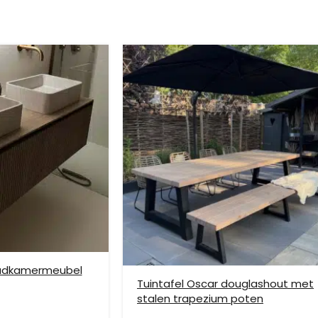
age aan wanden is niet mogelijk. Bestel je 2 of meer meubels voor u
ze verzendmethode te kiezen. Het kan voorkomen dat u een handje mo
nden is niet mogelijk. Dient je meubel met een verhuislift op de gew
e bezorging op etage rekenen wij hier extra kosten voor, prijs op aan
badkamermeubel
Tuintafel Oscar douglashout met
stalen trapezium poten
vering mogelijk. Kleine pakketten kunnen via DHL verstuurd worden, 