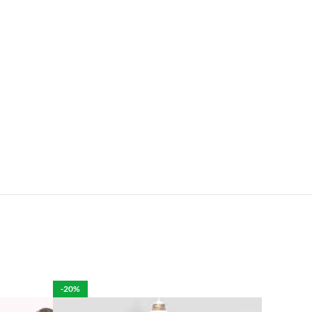
e.
len is het mogelijk om de bestelling tegen betaling
rdelijk voor de eventuele schade aan het product.
-20%