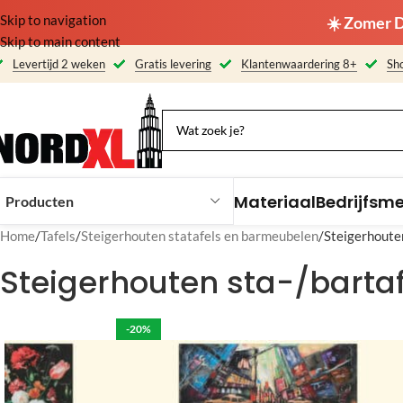
Skip to navigation
☀️ Zomer D
Skip to main content
Levertijd 2 weken
Gratis levering
Klantenwaardering 8+
Sho
Materiaal
Bedrijfsm
Producten
Home
Tafels
Steigerhouten statafels en barmeubelen
Steigerhoute
Steigerhouten sta-/bartaf
-20%