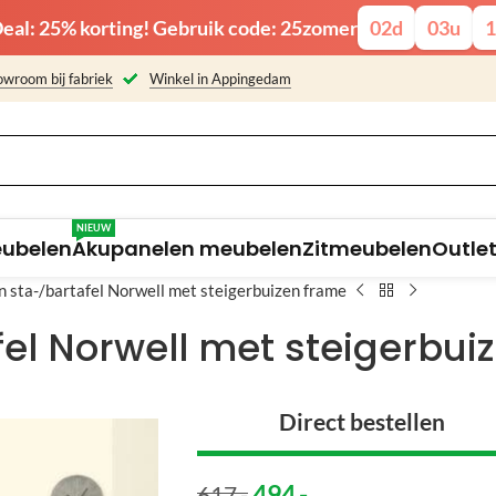
eal: 25% korting! Gebruik code: 25zomer
02
d
03
u
1
wroom bij fabriek
Winkel in Appingedam
NIEUW
eubelen
Akupanelen meubelen
Zitmeubelen
Outle
n sta-/bartafel Norwell met steigerbuizen frame
el Norwell met steigerbui
Direct bestellen
494
,-
617
,-