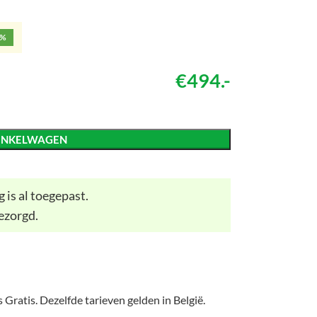
5%
€494.-
INKELWAGEN
 is al toegepast.
ezorgd.
 Gratis. Dezelfde tarieven gelden in België.