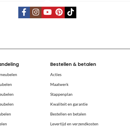
s is per pallet en is op aanvraag.
land, Terschelling, Ameland, Schier
, prijs op aanvraag.
andeling
Bestellen & betalen
 meubelen
Acties
ubelen
Maatwerk
eubelen
Stappenplan
eubelen
Kwaliteit en garantie
ubelen
Bestellen en betalen
elen
Levertijd en verzendkosten