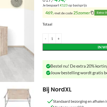
Je bespaart
€123
op basisprijs
469,-
25zomer
Extra -
met de code
Totaal
IN W
Bestel nu! De extra 20% korting
Jouw bestelling wordt gratis b
Bij NordXL
Standaard bezorging en afhalen is