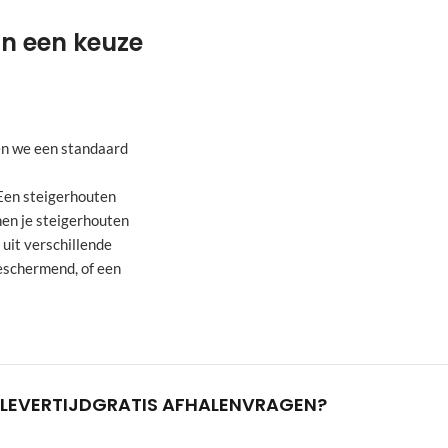
an een keuze
en we een standaard
 Een steigerhouten
en je steigerhouten
uit verschillende
beschermend, of een
LEVERTIJD
GRATIS AFHALEN
VRAGEN?