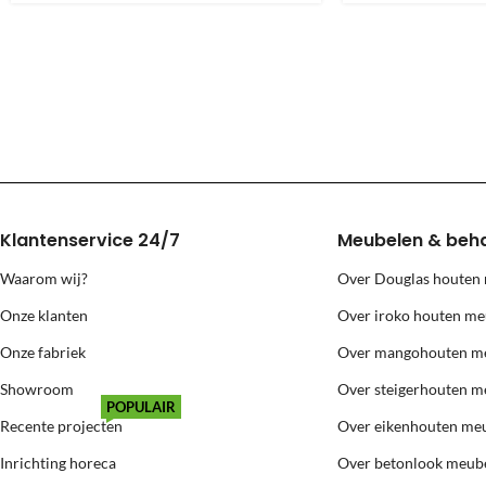
Grote meubels worden via een andere transporteur geleverd, deze prij
Levering naar eilanden (Texel, Vlie
Voor levering naar bovenstaande eilanden berekenen wij extra kosten
Klantenservice 24/7
Meubelen & beh
Waarom wij?
Over Douglas houten
Onze klanten
Over iroko houten me
Onze fabriek
Over mangohouten m
Showroom
Over steigerhouten m
POPULAIR
Recente projecten
Over eikenhouten me
Inrichting horeca
Over betonlook meub