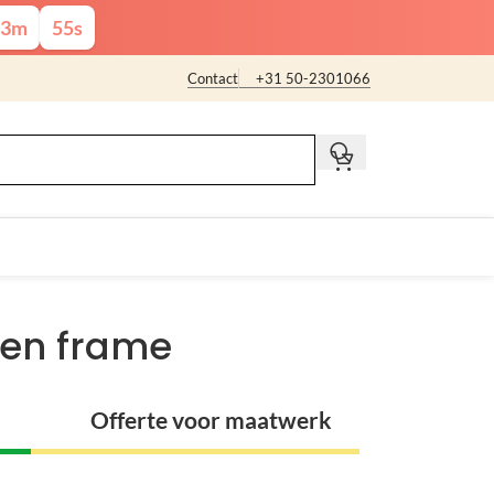
3
m
54
s
Contact
+31 50-2301066
t
zen frame
Offerte voor maatwerk