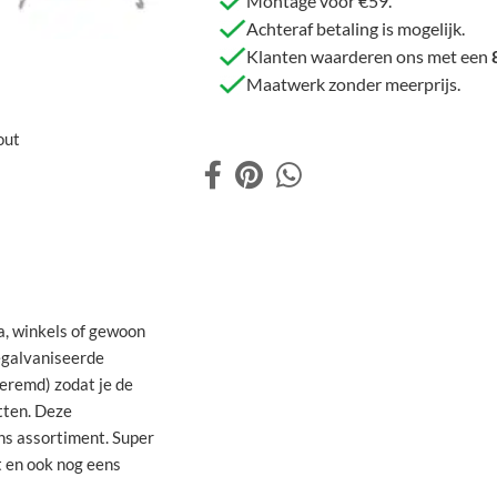
Montage voor €59.
Achteraf betaling is mogelijk.
Klanten waarderen ons met een
Maatwerk zonder meerprijs.
out
a, winkels of gewoon
gegalvaniseerde
eremd) zodat je de
tten. Deze
ns assortiment. Super
it en ook nog eens