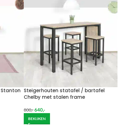
per week in rekening brengen.
 moeten brengen. De kosten hiervan zijn €59 daar
Wil je het meubel gemonteerd hebben op een
 Stanton
Steigerhouten statafel / bartafel
Chelby met stalen frame
640
,-
800
,-
BEKIJKEN
ndje moet helpen om de goederen op de juiste