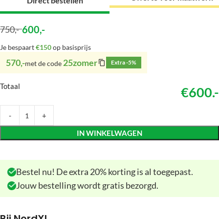
Direct bestellen
600
,-
750
,-
Je bespaart
€150
op basisprijs
570,-
25zomer
Extra -5%
met de code
Totaal
€600.-
IN WINKELWAGEN
Bestel nu! De extra 20% korting is al toegepast.
Jouw bestelling wordt gratis bezorgd.
Bij NordXL