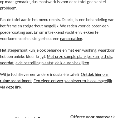
op maat gemaakt, dus maatwerk is voor deze tafel geen enkel
probleem.
Pas de tafel aan in het menu rechts. Daarbij is een behandeling van
het frame en steigerhout mogelijk. We raden voor de poten een
poedercoating aan. En om intrekkend vocht en vlekken te
voorkomen op het steigerhout een
nano coating
.
Het steigerhout kun je ook behandelen met een washing, waardoor
het een unieke kleur krijgt.
Met onze sample plankjes kun je thuis,
voordat je de bestelling plaatst, de kleuren bekijken
.
Wil je toch liever een andere industriële tafel?
Ontdek hier ons
ruime assortiment
.
Een eigen ontwerp aanleveren is ook mogelijk
via deze link
.
Offerte voor maatwerk