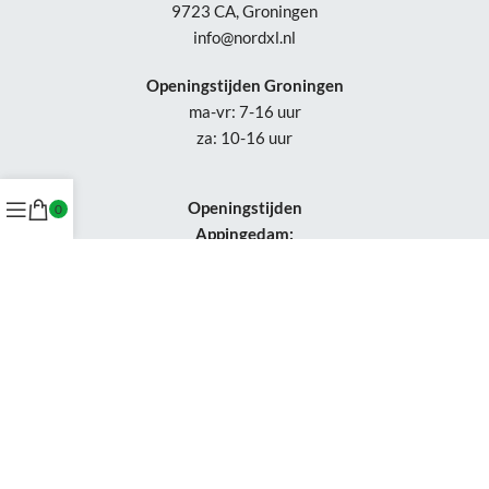
9723 CA, Groningen
info@nordxl.nl
Openingstijden Groningen
ma-vr: 7-16 uur
za: 10-16 uur
Openingstijden
0
Appingedam:
vr: 11-17 uur
za: 10-16 uur
Week 30-32: gesloten
Tel.: +31 50-230 1066
Whatsapp:
+31 85-047 0691
Wijzigingen of status updates uitsluitend via email.