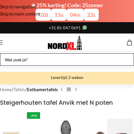
☀️ 25% korting! Code: 25zomer
Skip to navigation
Skip to main content
02
d
15
u
04
m
22
s
+31 85-047 0691
Levertijd 2 weken
Gratis verzending
Home
Tafels
Eetkamertafels
Gratis afhalen
Steigerhouten tafel Anvik met N poten
Showroom bij fabriek
-20%